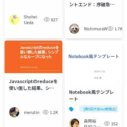
Development Tips
ントエンド：序破急
2.0.0
Shohei
827
Ueda
NishimuraWataru
1.7K
Javascriptのreduceを
使い倒した結果、シン
Notebook風テンプレ
プルなループになった
ート
[第6回大阪sas勉強会]
merutin
1.2K
森岡裕
352
[SASユー