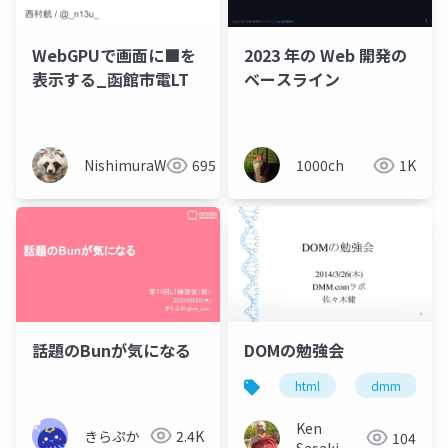
WebGPUで画面に■を
2023 年の Web 開発の
表示する_函館市電LT
ベースライン
NishimuraWataru
695
1000ch
1K
話題のBunが気になる
DOMの勉強会
html
dmm
Ken
きらぷか
2.4K
104
Sasaki