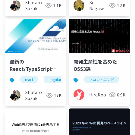
for geospatial
Shotaro
Ko
1.1K
1.8K
analysis
Suzuki
Nagase
最新の
開発生産性を高めた
React/TypeScript
OSS3選
SPA テンプレートを
react
angular
vue
フロントエンド
node.js
vite
.NET 8 で試してみよう
Shotaro
HireRoo
0.9K
17K
Suzuki