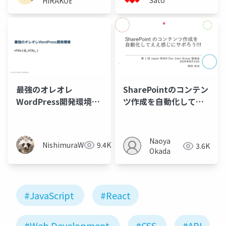
Sato
HIRAKOBA
最強のオレオレ
SharePointのコンテン
WordPress開発環境@
ツ作成を自動化してえ
ゆるWeb勉強会 Vol.23
え感じにサボろう
Naoya
NishimuraWataru
9.4K
3.6K
Okada
#JavaScript
#React
#Web Development
#CSS
#API