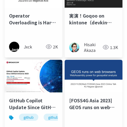
Operator
実演！Goqoo on
Overloading is Hard -
kintone（devkin
Meguro.es #26
meetup! Vol.2）
Hisaki
Jxck
2K
1.3K
Akaza
GitHub Copilot
[FOSS4G Asia 2023]
Update Since GitHub
GEOS runs on web
Universe 2023
browsers -
github
github copilot
github copilot chat
WebAssembly power