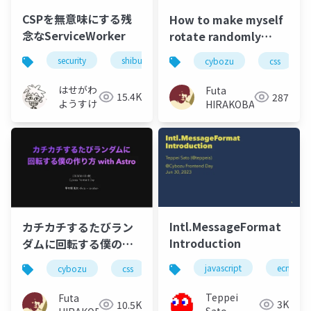
CSPを無意味にする残
How to make myself
念なServiceWorker
rotate randomly
every time i click
security
shibuyaxss
javascript
xss
cybozu
css
with Astro
(Translated by
はせがわ
Futa
15.4K
287
DeelL)
ようすけ
HIRAKOBA
Intl.MessageFormat
カチカチするたびラン
Introduction
ダムに回転する僕の作
り方 with Astro
javascript
ecmascri
cybozu
css
javascript
react
astr
Teppei
Futa
3K
10.5K