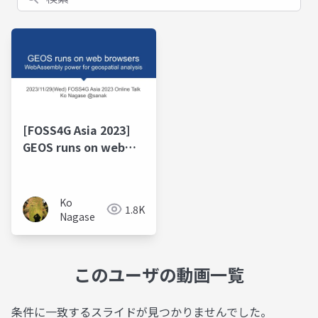
[FOSS4G Asia 2023]
GEOS runs on web
browsers -
WebAssembly power
for geospatial
Ko
1.8K
analysis
Nagase
このユーザの動画一覧
条件に一致するスライドが見つかりませんでした。