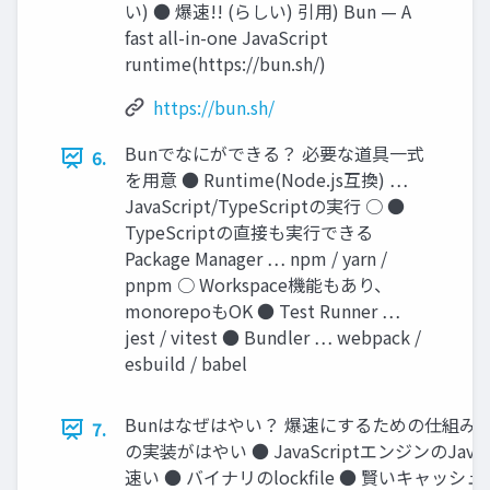
い) ● 爆速!! (らしい) 引用) Bun — A
fast all-in-one JavaScript
runtime(https://bun.sh/)
https://bun.sh/
Bunでなにができる？ 必要な道具一式
6.
を用意 ● Runtime(Node.js互換) …
JavaScript/TypeScriptの実行 ○ ●
TypeScriptの直接も実行できる
Package Manager … npm / yarn /
pnpm ○ Workspace機能もあり、
monorepoもOK ● Test Runner …
jest / vitest ● Bundler … webpack /
esbuild / babel
Bunはなぜはやい？ 爆速にするための仕組みが盛
7.
の実装がはやい ● JavaScriptエンジンのJavaSc
速い ● バイナリのlockfile ● 賢いキャッ