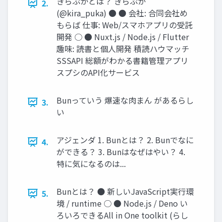
きらぷかとは？ きらぷか
2.
(@kira_puka) ● ● 会社: 合同会社め
もらば 仕事: Web/スマホアプリの受託
開発 ○ ● Nuxt.js / Node.js / Flutter
趣味: 読書と個人開発 積読ハウマッチ
SSSAPI 総額がわかる書籍管理アプリ
スプシのAPI化サービス
Bunっていう 爆速な肉まん があるらし
3.
い
アジェンダ 1. Bunとは？ 2. Bunでなに
4.
ができる？ 3. Bunはなぜはやい？ 4.
特に気になるのは...
Bunとは？ ● 新しいJavaScript実行環
5.
境 / runtime ○ ● Node.js / Deno い
ろいろできるAll in One toolkit (らし