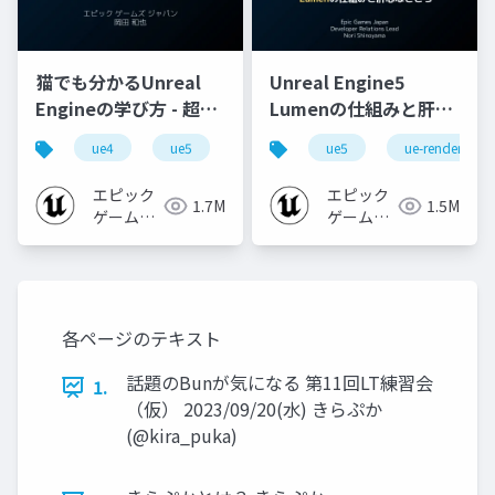
猫でも分かるUnreal
Unreal Engine5
Engineの学び方 - 超初
Lumenの仕組みと肝心
心者向け編 - 2023 v1.0
なところ
ue4
ue5
ue-beginner
ue5
ue-rendering
エピック
エピック
1.7M
1.5M
ゲームズ
ゲームズ
ジャパン
ジャパン
各ページのテキスト
話題のBunが気になる 第11回LT練習会
1.
（仮） 2023/09/20(水) きらぷか
(@kira_puka)