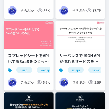
きらぷか
36K
きらぷか
17.7K
スプレッドシートをAPI
サーバレスでJSON API
化するSaaSをつくって
が作れるサービスをサ
みた
ーバレスで作ってみた
sssapi
webapilt
sssapi
serverlesslt
きらぷか
5.6K
きらぷか
2.5K