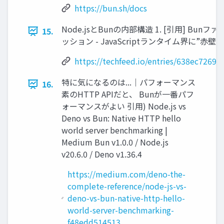
https://bun.sh/docs
Node.jsとBunの内部構造 1. [引用] Bun
15.
ッション - JavaScriptランタイム界に”赤壁
https://techfeed.io/entries/638ec7269
特に気になるのは...｜パフォーマンス
16.
素のHTTP APIだと、 Bunが一番パフ
ォーマンスがよい 引用) Node.js vs
Deno vs Bun: Native HTTP hello
world server benchmarking |
Medium Bun v1.0.0 / Node.js
v20.6.0 / Deno v1.36.4
https://medium.com/deno-the-
complete-reference/node-js-vs-
deno-vs-bun-native-http-hello-
world-server-benchmarking-
f48edd514513