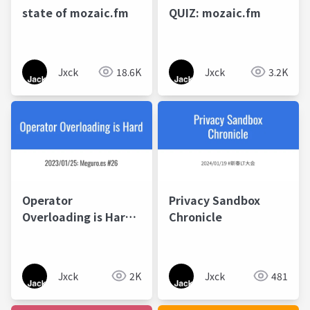
state of mozaic.fm
QUIZ: mozaic.fm
Jxck
18.6K
Jxck
3.2K
Operator
Privacy Sandbox
Overloading is Hard -
Chronicle
Meguro.es #26
Jxck
2K
Jxck
481