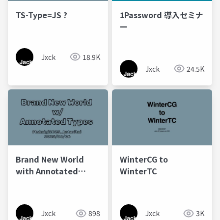
TS-Type=JS ?
1Password 導入セミナ
ー
Jxck
18.9K
Jxck
24.5K
Brand New World
WinterCG to
with Annotated
WinterTC
Types
Jxck
898
Jxck
3K