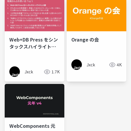
Web+DB Press をシン
Orange の会
タックスハイライトし
た話の裏側
#wdpress_party
Jxck
4K
Jxck
1.7K
WebComponents 元