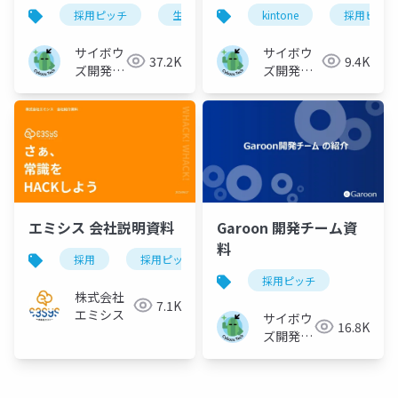
採用ピッチ
生産性向上
kintone
採用ピッチ
サイボウ
サイボウ
37.2K
9.4K
ズ開発本
ズ開発本
部
部
エミシス 会社説明資料
Garoon 開発チーム資
料
採用
採用ピッチ
働き方改革
エンジニア
採用ピッチ
株式会社
7.1K
エミシス
サイボウ
16.8K
ズ開発本
部