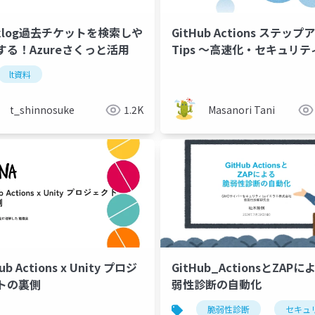
cklog過去チケットを検索しや
GitHub Actions ステップ
する！Azureさくっと活用
Tips 〜高速化・セキュリテ
設計〜 #GitHubActions_fi
lt資料
t_shinnosuke
1.2K
Masanori Tani
ub Actions x Unity プロジ
GitHub_ActionsとZAP
トの裏側
弱性診断の自動化
脆弱性診断
セキュ