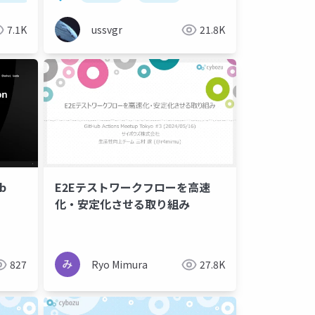
7.1K
ussvgr
21.8K
ub
E2Eテストワークフローを高速
化・安定化させる取り組み
827
Ryo Mimura
27.8K