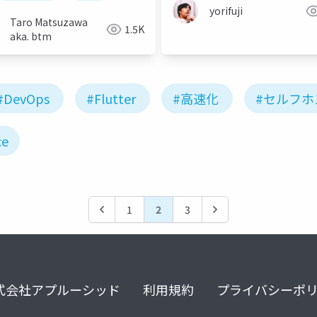
yorifuji
Taro Matsuzawa
1.5K
aka. btm
#DevOps
#Flutter
#高速化
#セルフホ
ce
1
2
3
式会社アプルーシッド
利用規約
プライバシーポ