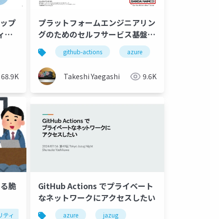
アップ
プラットフォームエンジニアリン
ィ・
グのためのセルフサービス基盤の
ndy
実装
github-actions
azure
events
azu
68.9K
Takeshi Yaegashi
9.6K
による脆
GitHub Actions でプライベート
なネットワークにアクセスしたい
リティ
webアプリケーション
azure
jazug
zap
github actions