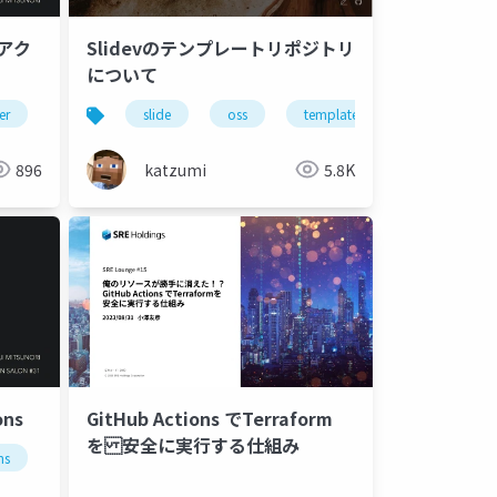
ムアク
Slidevのテンプレートリポジトリ
について
er
slide
oss
template
devcontainer
896
katzumi
5.8K
ons
GitHub Actions でTerraform
を 安全に実行する仕組み
ns
自動化
ci
テスト