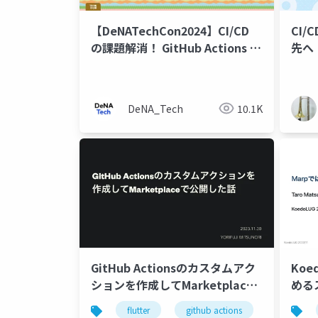
【DeNATechCon2024】CI/CD
CI
の課題解消！ GitHub Actions へ
先へ
の移行で可能になったこと
DeNA_Tech
10.1K
GitHub Actionsのカスタムアク
Koe
ションを作成してMarketplace
める
で公開した話
flutter
github actions
ci