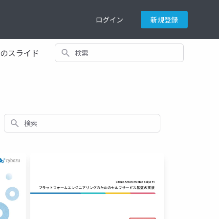
ログイン
新規登録
検索
てのスライド
検索