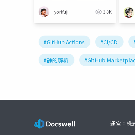
yorifuji
3.8K
#GitHub Actions
#CI/CD
#静的解析
#GitHub Marketpla
運営：株