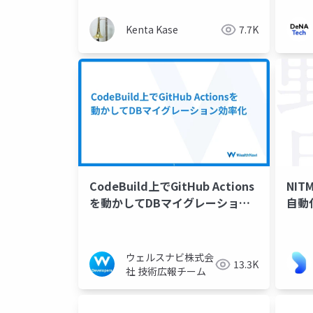
Kenta Kase
7.7K
CodeBuild上でGitHub Actions
NI
を動かしてDBマイグレーション
自動
効率化
ウェルスナビ株式会
13.3K
社 技術広報チーム