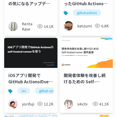
の気になるアップデー
ったGitHub Actionsの
トの紹介
カスタムアクション＆
githubactions
Tips集
Kenta
katzumi
6.8K
14.1K
Kase
iOSアプリ開発で
開発者体験を改善し続
GitHub Actionsのself-
けるための Self-
hosted runnerを使う
hosted runner 運用基
ios
github actions
盤
yorifuji
12.2K
s4ichi
41.1K