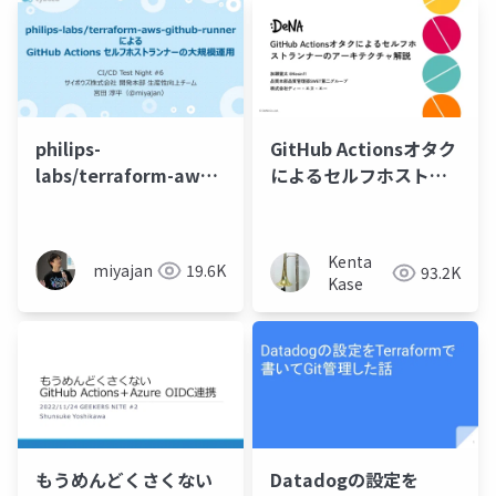
philips-
GitHub Actionsオタク
labs/terraform-aws-
によるセルフホストラ
github-runner によ
ンナーのアーキテクチ
る GitHub Actions セ
ャ解説
ルフホストランナーの
Kenta
miyajan
19.6K
93.2K
大規模運用
Kase
もうめんどくさくない
Datadogの設定を