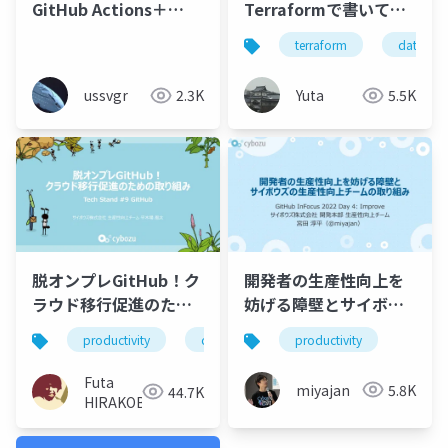
GitHub Actions＋
Terraformで書いてGit
Azure OpenID
管理した話
terraform
datadog
Connect連携
ussvgr
2.3K
Yuta
5.5K
脱オンプレGitHub！ク
開発者の生産性向上を
ラウド移行促進のため
妨げる障壁とサイボウ
の取り組み
ズの生産性向上チーム
productivity
cybozu
tech_stand
productivity
の取り組み
Futa
miyajan
5.8K
44.7K
HIRAKOBA