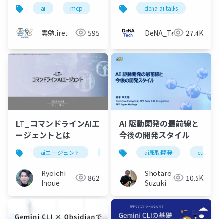
串刺し検索してみた
術
ai
mcp
gemini
dena ai talks
geminicli
google
雲勉.iret
595
DeNA_Tech
27.4K
LT_コマンドラインAIエ
AI 駆動開発の最前線と
ージェントとは
今後の開発スタイル
aiエージェント
生成ai
ai駆動開発
cursor
Ryoichi
Shotaro
862
10.5K
Inoue
Suzuki