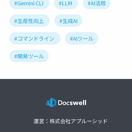
#Gemini CLI
#LLM
#AI活用
#生産性向上
#生成AI
#コマンドライン
#AIツール
#開発ツール
運営：株式会社アプルーシッド