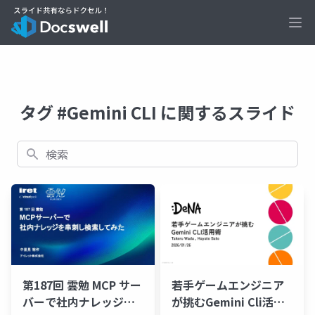
Ope
タグ #Gemini CLI に関するスライド
検索
第187回 雲勉 MCP サー
若手ゲームエンジニア
バーで社内ナレッジを
が挑むGemini Cli活用