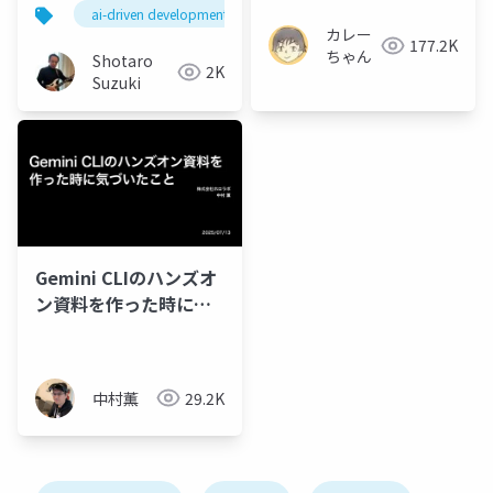
リッドAI開発プラット
ai-driven development
fpt ai factory
multi modal
フォーム：FPT AI
カレー
177.2K
Factory - Claude
ちゃん
Shotaro
2K
Code・Gemini CLIと
Suzuki
テキスト・画像・動
画・音声を統合する次
世代アプリ開発戦略
Gemini CLIのハンズオ
ン資料を作った時に気
づいたこと
中村薫
29.2K