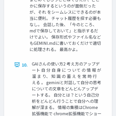
かに保存するというのが面倒だった
が、それ をシームレスにできるのが本
当に便利。 チャット履歴を探す必要も
なし。 会話した後、「今のところ、
mdで保存しておいて」と指示するだ
けでよい。 保存形式やファイル名など
もGEMINI.mdに書いておくだけで適切
に処理される。 最高かよ。
GAIさんの使い方2 考え方のアップデ
10.
ート 自 分 自 身 に つ いて の 情 報 が
溜 ま り、 知 識 の 蓄 え を 常 時 行
える 。 geminiと対話して自分の思考
についての文章をどんどんアップデ
ートする。 自分とは？という自己分
析をどんどん行うことで自分への理
解が深まる。 情報の集積はChrome
拡張機能で chrome拡張機能でショー