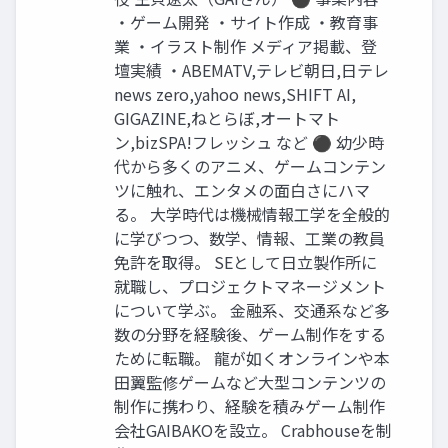
・ゲーム開発 ・サイト作成 ・教育事
業 ・イラスト制作 メディア掲載、登
壇実績 ・ABEMATV,テレビ朝日,日テレ
news zero,yahoo news,SHIFT AI,
GIGAZINE,ねとらぼ,オートマト
ン,bizSPA!フレッシュ など ⚫︎ 幼少時
代から多くのアニメ、ゲームコンテン
ツに触れ、エンタメの面白さにハマ
る。 大学時代は機械情報工学を全般的
に学びつつ、数学、情報、工業の教員
免許を取得。 SEとして日立製作所に
就職し、プロジェクトマネージメント
について学ぶ。 金融系、交通系など多
数の分野を経験後、ゲーム制作をする
ために転職。 龍が如くオンラインや本
田翼監修ゲームなど大型コンテンツの
制作に携わり、経験を積みゲーム制作
会社GAIBAKOを設立。 Crabhouseを制