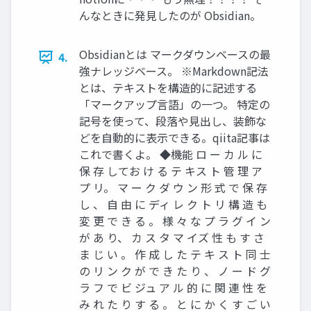
んなときに発見したのが Obsidian。
Obsidianとは マークダウンベースの最
4.
強ナレッジベース。 ※Markdown記法
とは、テキストを構造的に記述する
「マークアップ言語」の一つ。 特定の
記号を使って、段落や見出し、装飾な
どを自動的に表示できる。qiita記事は
これで書くよ。 ◆機能 ロ ー カ ル に
保 存 してお け る テ キス ト 管 理 ア
プ リ。 マ ー ク ダ ウ ン 形 式 で 保 存
し 、 自 由 に ディ レ ク ト リ 構 造 も
変 更 で き る 。 様 々 な プ ラ グ イ ン
が あ り、 カ ス タ マ イズ 性 も す さ
ま じ い 。 作 成 し た テ キ ス ト 同 士
の リ ン ク が で き た り 、 ノ ー ド グ
ラ フ で ビ ジュ ア ル 的 に 関 連 性 を
み れ た り す る 。 と に か く す ご い