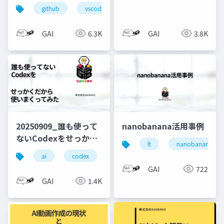
速コーディングするの
github
vscode
lt
が一番良い
GAI
6.3K
GAI
3.8K
20250909_誰も使って
nanobanana活用事例
ないCodexをせっかく
lt
nanobanana
だから使いまくってみ
ai
codex
chatgpt
た
GAI
722
GAI
1.4K