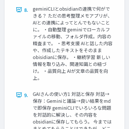
geminiCLIとobsidianの連携で何がで
8.
きる？ ただの思考整理メモアプリが、
AIとの連携によってとんでもないこと
に。 ・自動整理 geminiでローカルフ
ァイルの移動、フォルダ作成。内容の
精査まで。 ・思考支援 AIと話した内容
や、作成したテキストをそのまま
obisidianに保存。 ・継続学習 新しい
情報を取り込み、関連知識との紐づ
け。 ・品質向上 AIが文章の品質を向
上。
GAIさんの使い方1 対話と保存 対話→
9.
保存：Geminiと議論→良い結果をmd
で即保存 geminiCLIでいろいろな問題
を対話的に解決し、その内容を
obsidianに保存してもらう。 今までは
まとめてもらうことはできたが、どこ