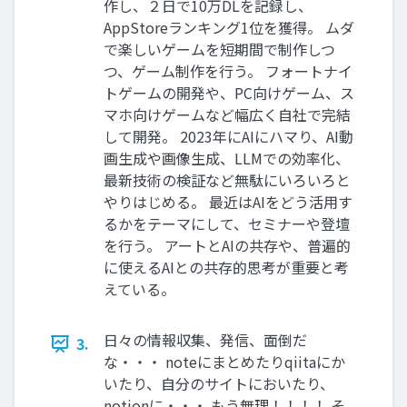
作し、２日で10万DLを記録し、
AppStoreランキング1位を獲得。 ムダ
で楽しいゲームを短期間で制作しつ
つ、ゲーム制作を行う。 フォートナイ
トゲームの開発や、PC向けゲーム、ス
マホ向けゲームなど幅広く自社で完結
して開発。 2023年にAIにハマり、AI動
画生成や画像生成、LLMでの効率化、
最新技術の検証など無駄にいろいろと
やりはじめる。 最近はAIをどう活用す
るかをテーマにして、セミナーや登壇
を行う。 アートとAIの共存や、普遍的
に使えるAIとの共存的思考が重要と考
えている。
日々の情報収集、発信、面倒だ
3.
な・・・ noteにまとめたりqiitaにか
いたり、自分のサイトにおいたり、
notionに・・・ もう無理！！！！ そ