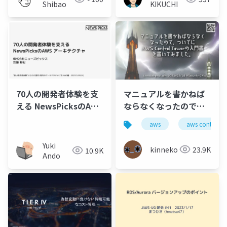
Shibao
KIKUCHI
70人の開発者体験を支
マニュアルを書かねば
える NewsPicksのAWS
ならなくなったので、
アーキテクチャ
ついでにAWS Control
aws
aws control t
Towerの入門書を書い
てみました。
Yuki
kinneko
23.9K
10.9K
Ando