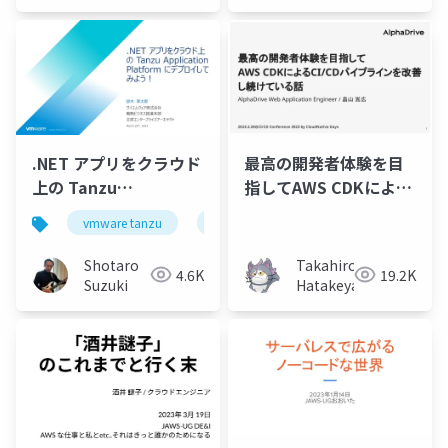
Tech Lab)
.NET アプリをクラウド
最高の開発者体験を目
上の Tanzu
指してAWS CDKによる
Application Platform
CI/CDパイプラインを改
vmware tanzu
microservices
devsecops
にデプロイしてみよ
善し続けている話
う！-for-.NET Lab
Shotaro
Takahiro
4.6K
19.2K
20230325-fin
Suzuki
Hatakeyama