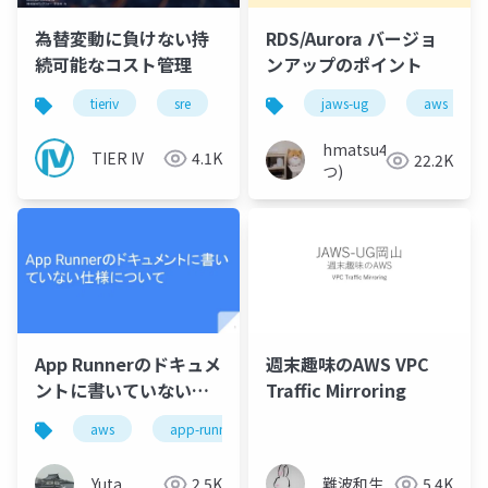
為替変動に負けない持
RDS/Aurora バージョ
続可能なコスト管理
ンアップのポイント
tieriv
sre
web
jaws-ug
コスト管理
aws
aws
hmatsu47(ま
TIER IV
4.1K
22.2K
つ)
App Runnerのドキュメ
週末趣味のAWS VPC
ントに書いていない仕
Traffic Mirroring
様について
aws
app-runner
Yuta
2.5K
難波和生
5.4K