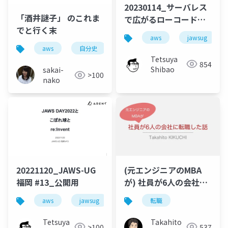
20230114_サーバレス
「酒井謎子」 のこれま
で広がるローコードな
でと行く末
世界_公開用
aws
jawsug
aws
自分史
Tetsuya
854
Shibao
sakai-
>100
nako
20221120_JAWS-UG
(元エンジニアのMBA
福岡 #13_公開用
が) 社員が6人の会社に
転職した話
aws
jawsug
fukuoka
転職
(
IPPP2022@2022.08.10
)
Tetsuya
Takahito
>100
537