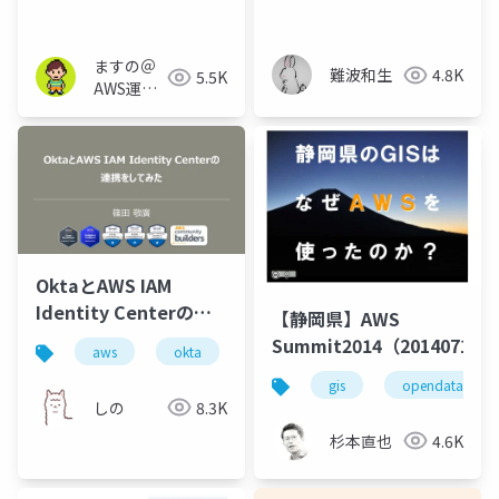
_SystemsManager
under NAT and
served with
PrivateLink.
ますの＠
難波和生
4.8K
5.5K
AWS運用
保守 Lv1.1
OktaとAWS IAM
Identity Centerの連
【静岡県】AWS
携をしてみた
Summit2014（20140718）
aws
okta
sso
アイデンティティ管理
gis
opendata
しの
8.3K
杉本直也
4.6K