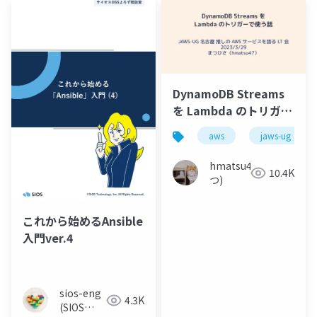
DynamoDB Streams
を Lambda のトリガー
で使う話
aws
jaws-ug
hmatsu47(ま
10.4K
つ)
これから始めるAnsible
入門ver.4
sios-eng
4.3K
(SIOS