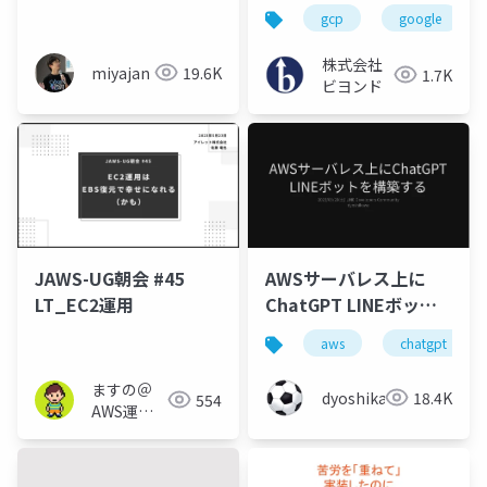
github-runner によ
視・運用方法
gcp
google
る GitHub Actions セ
ルフホストランナーの
株式会社
miyajan
19.6K
1.7K
大規模運用
ビヨンド
JAWS-UG朝会 #45
AWSサーバレス上に
LT_EC2運用
ChatGPT LINEボット
を構築する
aws
chatgpt
ますの＠
dyoshikawa
18.4K
554
AWS運用
保守 Lv1.1