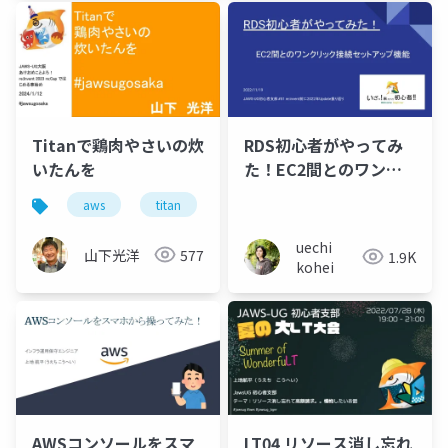
Titanで鶏肉やさいの炊
RDS初心者がやってみ
いたんを
た！EC2間とのワンク
リック接続セットアッ
aws
titan
bedrock
プ機能
uechi
山下光洋
577
1.9K
kohei
AWSコンソールをスマ
LT04 リソース消し忘れ