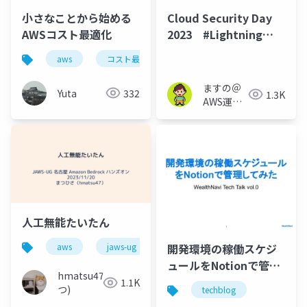
小さなことから始める
Cloud Security Day
AWSコスト最適化
2023 #Lightning
Talk＆交流会
aws
コスト最適化
ますの＠
Yuta
332
1.3K
AWS運用
保守 Lv1.1
人工無能たいたん
開発環境の稼働スケジ
aws
jaws-ug
bedrock
pgvector
ュールをNotionで管理
hmatsu47(ま
してみた
1.1K
つ)
techblog
（WealthNavi Tech