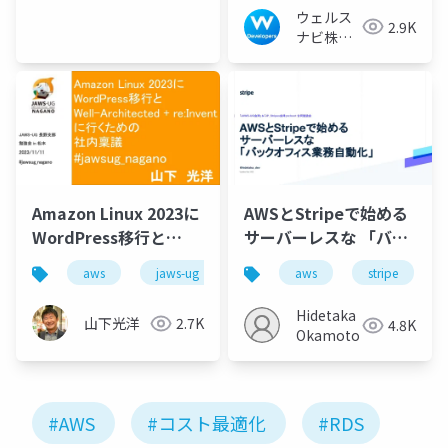
Talk vol.0）
ウェルス
2.9K
ナビ株式
会社 技術
広報チー
ム
Amazon Linux 2023に
AWSとStripeで始める
WordPress移行と
サーバーレスな 「バッ
Well-Architected +
クオフィス業務自動
aws
jaws-ug
aws
stripe
re:Inventに行くための
化」
社内稟議
Hidetaka
山下光洋
2.7K
4.8K
Okamoto
#AWS
#コスト最適化
#RDS