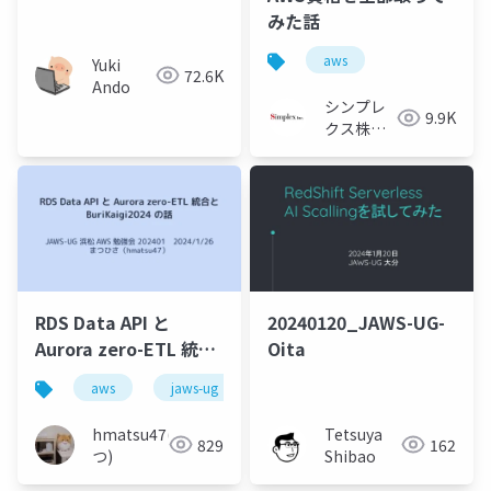
コストモニタリング技
みた話
術
aws
Yuki
72.6K
Ando
シンプレ
9.9K
クス株式
会社
RDS Data API と
20240120_JAWS-UG-
Aurora zero-ETL 統合
Oita
と BuriKaigi2024 の話
aws
jaws-ug
aurora
mysql
post
hmatsu47(ま
Tetsuya
829
162
つ)
Shibao