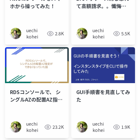
ホから操ってみた！
て高額請求。。懺悔し
たいお話
uechi
uechi
2.8K
5.5K
kohei
kohei
RDSコンソールで、 シ
GUI手順書を見直してみ
ングルAZの配置AZ指定
た
が できなくなっていた
話
uechi
uechi
23.2K
1.9K
kohei
kohei