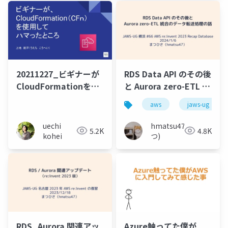
20211227_ビギナーが
RDS Data API のその後
CloudFormationを使
と Aurora zero-ETL 統
用してハマったところ
合のデータ転送処理の
aws
jaws-ug
話
uechi
hmatsu47(ま
5.2K
4.8K
kohei
つ)
RDS_Aurora 関連アッ
Azure触ってた僕が