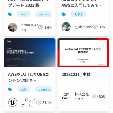
プデート 2023 版
AWSに入門してみて感
じたこと
aws
jaws-ug
aurora
lt資料
mysql
post
hmatsu47(ま
t_shinnosuke
326
1.6K
つ)
AWSを活用したUE5コ
20231211_中林
ンテンツ制作
【Cinematic Dive
ue5
ue-nongame
2023】
株式会社
808
Fusic
エピック
31.1K
ゲームズ
ジャパン