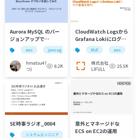
Aurora MySQL のバー
CloudWatch Logsから
ジョンアップで
Grafana Lokiにログ基
Blue_Green デプロイ
盤を移行
aws
jaws-ug
aurora
lifull
移行
aws
バー
を試してみた
hmatsu47(ま
株式会社
8.2K
25.5K
つ)
LIFULL
SE時事ラジオ_0004
意外とマネージドな
ECS on EC2の運用
システムエンジニア
時事
クラウド
aws