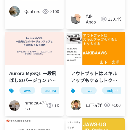
Quatrex
>100
Yuki
130.7K
Ando
Aurora MySQL 一段飛
アウトプットはスキル
ばしのバージョンアッ
アップもするしトクも
プとその他もろもろの
する
aws
aurora
移行
aws
バージョンアップ
output
話
hmatsu47(ま
山下光洋
>100
1K
つ)