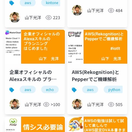
aws
kintone
amazon connect
山下光洋
484
山下光洋
223
企業オフィシャルの
AWS(Rekognition)と
Alexaスキルの プラン
Pepperでご機嫌解析
ニング はじめました
aws
echo
alexa
aws
python
(Master Cloud 11)
山下光洋
>100
山下光洋
505