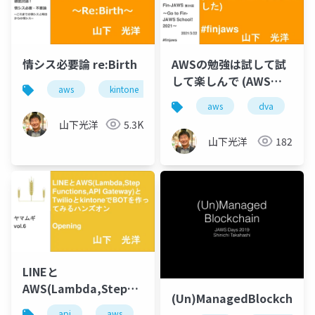
情シス必要論 re:Birth
AWSの勉強は試して試
して楽しんで (AWS認
aws
kintone
情シス
定DVA本書きました)
aws
dva
山下光洋
5.3K
山下光洋
182
LINEと
AWS(Lambda,Step
(Un)ManagedBlockchain
Functions,API
api
aws
bot
lambda
line