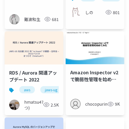
try to connect easy
to IPv6 network with
しの
801
AWS
難波和生
681
Amazon Inspector v2
RDS / Aurora 関連アッ
で脆弱性管理を始めて
プデート 2022
みた
aws
jaws-ug
aurora
rds
hmatsu47(ま
chocopurin
9K
2.5K
つ)