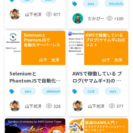
Gateway)とTwilioと
aws
blockchain
kintoneでBOTを作っ
山下光洋
877
てみるハンズオン
たかぴー
>100
(yamamugi vol.6)
Seleniumと
AWSで稼働している ブ
PhantomJSで自動化サ
ログ(ヤマムギ+3)の コ
ーバーレス(RPALT
スト
aws
selenium
python
cost
lambda
aws
r
w
vol.1 LT)
山下光洋
328
山下光洋
377