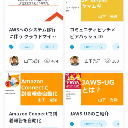
AWSへのシステム移行
コミュニティピッチ×
に伴う クラウドマイン
ビアバッシュ#0
ドへの移行
aws
cloud
community
aws
山下光洋
474
山下光洋
100
Amazon Connectで到
JAWS-UGのご紹介
着報告を自動化
community
aws