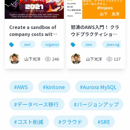
Create a sandbox of
怒涛のAWS入門！ クラ
company costs with
ウドプラクティショナ
AWS Control Tower
ー！ 知ってました？ あ
aws
organizations
jaws-ug
aws
jaws-ug
controltowe
and benefit from
なた、クラウドプラク
continuous external
ティショナーなんです
山下光洋
246
山下光洋
127
output
よ。
#AWS
#kintone
#Aurora MySQL
#データベース移行
#バージョンアップ
#コスト削減
#クラウド
#SRE