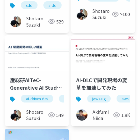
Native Practical
sdd
aidd
spec kit
github copilot
Shotaro
>100
Suzuki
Shotaro
529
Suzuki
産総研AITeC-
AI-DLCで開発現場の変
Generative AI Study
革を加速してみた
Group-第73
ai-driven dev
spec kit
specify
plan
jaws-ug
aws
回-20260526-SDDセッ
ション-公開版
Shotaro
Akifumi
549
1.8K
Suzuki
Niida