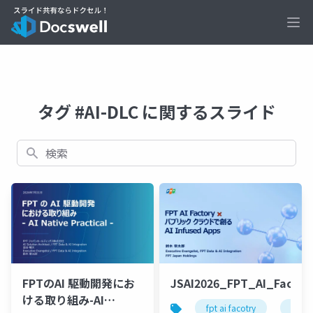
Ope
タグ #AI-DLC に関するスライド
検索
FPTのAI 駆動開発にお
JSAI2026_FPT_AI_Factor
ける取り組み-AI
fpt ai facotry
gpu 