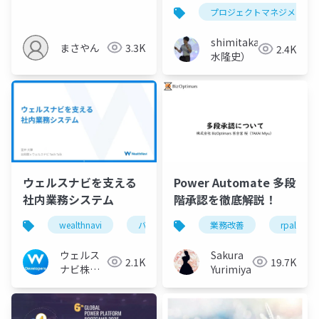
中で感じた壁と工夫
プロジェクトマネジメント
shimitaka（清
まさやん
3.3K
2.4K
水隆史）
ウェルスナビを支える
Power Automate 多段
社内業務システム
階承認を徹底解説！
wealthnavi
バックエンド
業務改善
フロー改善
rpalt
ウェルス
Sakura
2.1K
19.7K
ナビ株式
Yurimiya
会社 技術
広報チー
ム