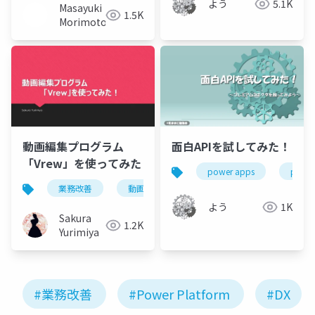
よう
5.1K
Masayuki
1.5K
Morimoto
動画編集プログラム
面白APIを試してみた！
「Vrew」を使ってみた
power apps
power
業務改善
動画
vrew
よう
1K
Sakura
1.2K
Yurimiya
#業務改善
#Power Platform
#DX