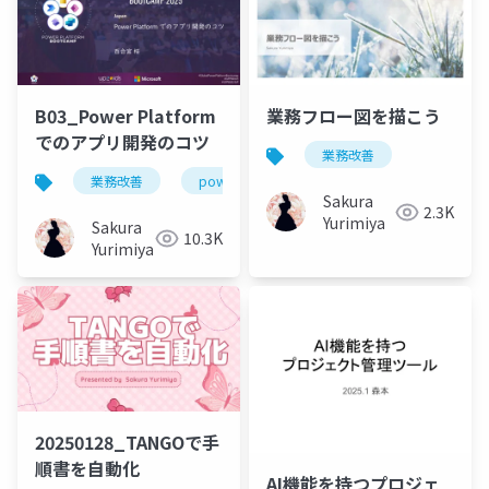
B03_Power Platform
業務フロー図を描こう
でのアプリ開発のコツ
業務改善
業務改善
powerapps
データ設計
要件定
Sakura
2.3K
Yurimiya
Sakura
10.3K
Yurimiya
20250128_TANGOで手
順書を自動化
AI機能を持つプロジェ