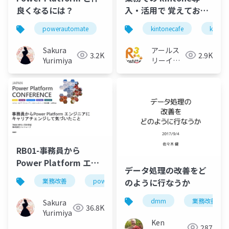
良くなるには？
入・活用で 覚えておき
たい ○○○○
powerautomate
powerapps
kintonecafe
業務改善
kinton
Sakura
アールス
3.2K
2.9K
Yurimiya
リーイン
スティテ
ュート
RB01-事務員から
Power Platform エン
データ処理の改善をど
ジニアにキャリアチェ
のように行なうか
業務改善
powerplatform
powerautomate
ンジして気づいたこと
dmm
業務改善
Sakura
36.8K
Yurimiya
Ken
287