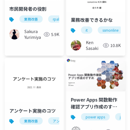
市民開発者の役割
業務改善できるかな
業務改善
rpalt
it
ssmonline
Sakura
5.9K
Yurimiya
Ken
10.8K
Sasaki
Power Apps 関数動作
確認アプリ作成のすす
アンケート実施のコツ
め
power apps
jppc2
業務改善
アンケート
組織改善
調査