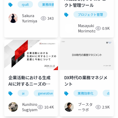
クト管理ツール
rpalt
業務改善
tango
プロジェクト管理
Sakura
343
Yurimiya
Masayuki
0.9K
Morimoto
企業活動における生成
DX時代の業務マネジメ
AIに対するニーズの変
ント
遷と今後について
ai
generative ai
machine learning
業務効率化
dx
deep l
Kunihiro
ブースタ
10.4K
2.9K
Sugiyama
ーラボ