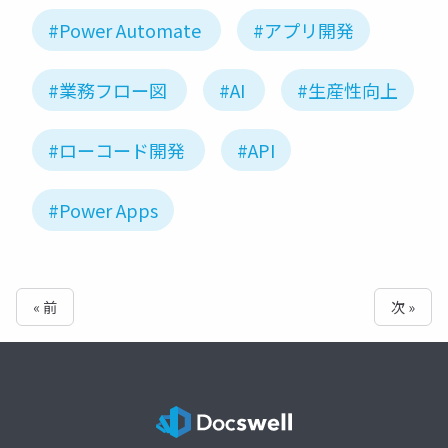
#Power Automate
#アプリ開発
#業務フロー図
#AI
#生産性向上
#ローコード開発
#API
#Power Apps
« 前
次 »