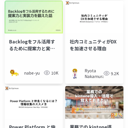
Backlogをフル活用す
社内コミュニティがDX
るために提案力と実装
を加速させる理由
力を鍛えた話
Ryota
nabe-yu
10K
9.2K
Nakamura
Power Platform と仲
業務での kintone導