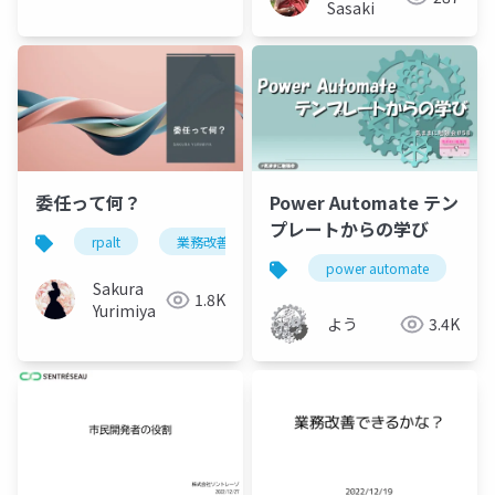
Sasaki
委任って何？
Power Automate テン
プレートからの学び
rpalt
業務改善
powerapps
power automate
p
Sakura
1.8K
Yurimiya
よう
3.4K