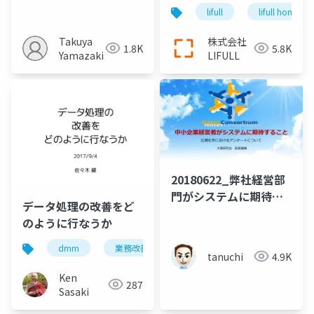
カイゼン
ジニア 組織の開発生産
lifull
lifull home's
性への組織的な取り組
みと実践
Takuya
株式会社
1.8K
5.8K
Yamazaki
LIFULL
20180622_弊社経営部
門がシステムに期待す
データ処理の改善をど
ること
のように行なうか
dmm
業務改善
システム改善
tanuchi
4.9K
Ken
287
Sasaki