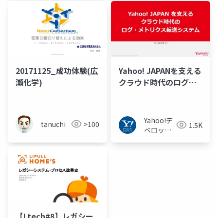
20171125_成功体験(広
Yahoo! JAPANを支える
瀬化学)
クラウド時代のログ・
メトリクス転送システ
ム
@PulsarMeetupJapan_20
Yahoo!デ
tanuchi
>100
1.5K
ベロッパ
ーネット
ワーク
【Ltech#8】レガシー