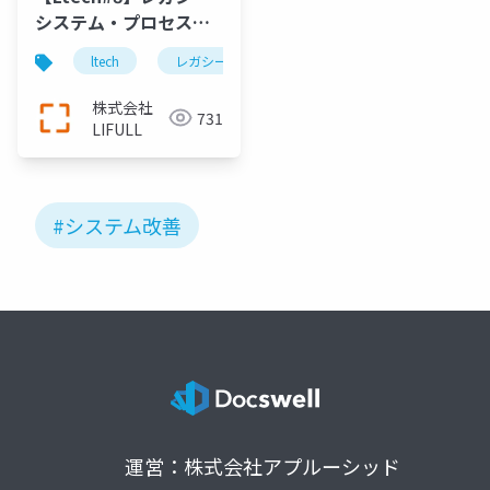
システム・プロセス改
善史
ltech
レガシー
developer experience
レ
株式会社
731
LIFULL
#システム改善
運営：株式会社アプルーシッド