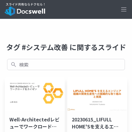
Ope
タグ #システム改善 に関するスライド
検索
Well-Architectedレビ
20230615_LIFULL
ューでワークロードを
HOME'Sを支えるエン