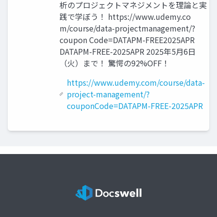
析のプロジェクトマネジメントを理論と実
践で学ぼう！ https://www.udemy.co
m/course/data-projectmanagement/?
coupon Code=DATAPM-FREE2025APR
DATAPM-FREE-2025APR 2025年5月6日
（火）まで！ 驚愕の92%OFF！
https://www.udemy.com/course/data-
project-management/?
couponCode=DATAPM-FREE-2025APR