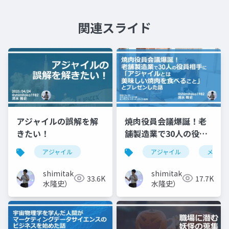
関連スライド
アジャイルの誤解を解
焼肉役員会議爆誕！老
きたい！
舗製造業で30人の役員
相手に「アジャイルと
アジャイル
アジャイル
メタフ
は美味しい焼肉を食べ
ること」とプレゼンし
shimitaka（清
shimitaka（清
33.6K
17.7K
た話
水隆史）
水隆史）