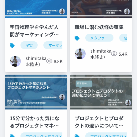
宇宙物理学を学んだ人
職場に潜む妖怪の蒐集
間がマーケティングサ
メタファー
組織課
イエンスのビジネスを
宇宙
マーケティング
データサイエンス
始めた話
shimitaka（清
5.4K
水隆史）
shimitaka（清
8.8K
水隆史）
15分で分かった気にな
プロジェクトとプロダ
るプロジェクトマネジ
クトの違いについて学
メント
ぼう！
プロジェクトマネジメント
pmp
プロジェクトマネジメント
アジャイル