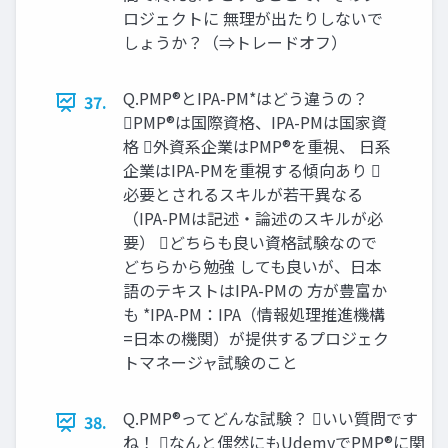
ロジェクトに 無理が出たりしないで
しょうか？（⇒トレードオフ）
Q.PMP®とIPA-PM*はどう違うの？
37.
PMP®は国際資格、IPA-PMは国家資
格 外資系企業はPMP®を重視、 日系
企業はIPA-PMを重視する傾向あり 
必要とされるスキルが若干異なる
（IPA-PMは記述・論述のスキルが必
要） どちらも良い資格試験なので
どちらから勉強 しても良いが、日本
語のテキストはIPA-PMの 方が豊富か
も *IPA-PM：IPA（情報処理推進機構
=日本の機関）が提供するプロジェク
トマネージャ試験のこと
Q.PMP®ってどんな試験？ いい質問です
38.
ね！ なんと偶然にもUdemyでPMP®に関