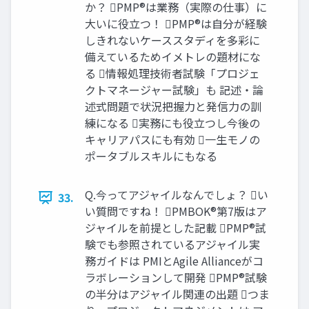
か？ PMP®は業務（実際の仕事）に
大いに役立つ！ PMP®は自分が経験
しきれないケーススタディを多彩に
備えているためイメトレの題材にな
る 情報処理技術者試験「プロジェ
クトマネージャー試験」も 記述・論
述式問題で状況把握力と発信力の訓
練になる 実務にも役立つし今後の
キャリアパスにも有効 一生モノの
ポータブルスキルにもなる
Q.今ってアジャイルなんでしょ？ い
33.
い質問ですね！ PMBOK®第7版はア
ジャイルを前提とした記載 PMP®試
験でも参照されているアジャイル実
務ガイドは PMIとAgile Allianceがコ
ラボレーションして開発 PMP®試験
の半分はアジャイル関連の出題 つま