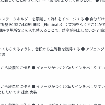
ただ新しいこと好きな人」→「業務をよりよく進める人」 ● H
程やステークホルダーを意識して流れをイメージする ● 自分だ
整 ECRSの4原則 排除（Eliminate）：業務をなくすことが
務の順序や場所などを入れ替えることで、効率が向上しないか？ 簡素
いてもらえるように、普段から主導権を獲得する ● アジェンダ
実装
から段階的に作る ● イメージがつくとGoサインを出しやすい
から段階的に作る ● イメージがつくとGoサインを出しやすい
化したいです 提案 実装