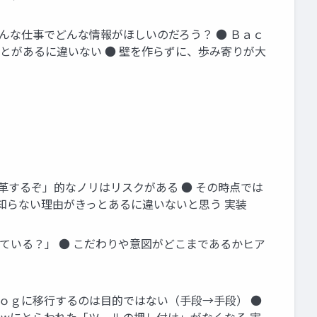
どんな仕事でどんな情報がほしいのだろう？ ● Ｂａｃ
とがあるに違いない ● 壁を作らずに、歩み寄りが大
改革するぞ」的なノリはリスクがある ● その時点では
が知らない理由がきっとあるに違いないと思う 実装
れている？」 ● こだわりや意図がどこまであるかヒア
ｌｏｇに移行するのは目的ではない（手段→手段） ●