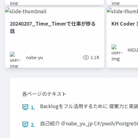
20240207_Time_Timerで仕事が捗る
KH Code
話
HIGU
nabe-yu
1.1K
各ページのテキスト
Backlogをフル活用するために 提案力と実装力を鍛
1.
自己紹介 ＠nabe_yu_jp C#/pwsh/P
2.