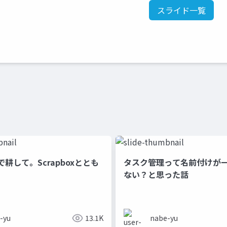
スライド一覧
耕して。Scrapboxととも
タスク管理って名前付けが
ない？と思った話
-yu
13.1K
nabe-yu