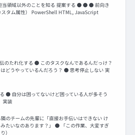
担当領域以外のことを知る 提案する ● ● ● 前向き
） PowerShell HTML, JavaScript
秘伝のたれ化する ● このタスクなんであるんだっけ？
ではどうやっているんだろう？ ● 思考停止しない 実
きる ● 自分は困ってないけど困っている人が多そう
 実装
いる隣のチームの先輩に「直接お手伝いはできない け
みたいなのあります？」 ● 「この作業、大変すぎ
くり）