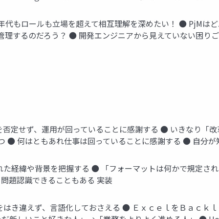
 年代もロールも立場を超えて相互理解を深めたい！ ● PjMは
理するのだろう？ ● 開発エンジニアから見えていない困りご
状を否定せず、運用が回っていることに感謝する ● いきなり「
 ● 何はともあれ仕事は回っていることに感謝する ● 自分
まれた経緯や背景を把握する ● 「フォーマットは何かで規定さ
て問題認識できることもある 実装
的をはき違えず、言語化しておさえる ● ＥｘｃｅｌをＢａｃｋ