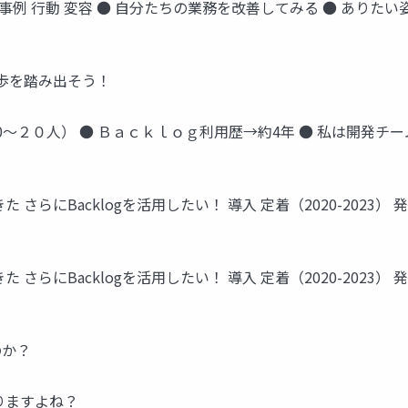
の活用事例 行動 変容 ● 自分たちの業務を改善してみる ● あり
一歩を踏み出そう！
10～２０人） ● Ｂａｃｋｌｏｇ利用歴→約4年 ● 私は開発チー
らにBacklogを活用したい！ 導入 定着（2020-2023）
く
らにBacklogを活用したい！ 導入 定着（2020-2023）
く
のか？
りますよね？