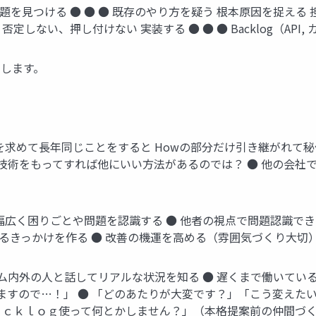
 問題を見つける ● ● ● 既存のやり方を疑う 根本原因を捉える 
、押し付けない 実装する ● ● ● Backlog（API, カスタム属性
えします。
化を求めて長年同じことをすると Howの部分だけ引き継がれて
の技術をもってすれば他にいい方法があるのでは？ ● 他の会社
 幅広く困りごとや問題を認識する ● 他者の視点で問題認識で
るきっかけを作る ● 改善の機運を高める（雰囲気づくり大切）
チーム内外の人と話してリアルな状況を知る ● 遅くまで働いて
すので…！」 ● 「どのあたりが大変です？」「こう変えたい
Ｂａｃｋｌｏｇ使って何とかしません？」（本格提案前の仲間づ