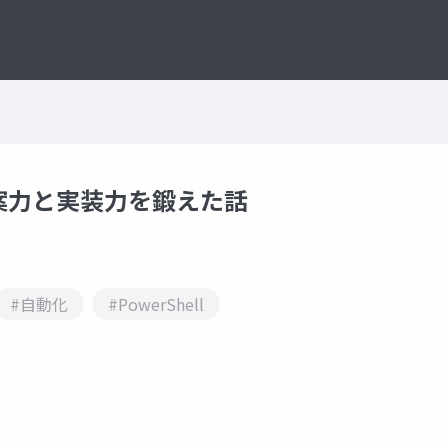
提案力と実装力を鍛えた話
#自動化
#PowerShell