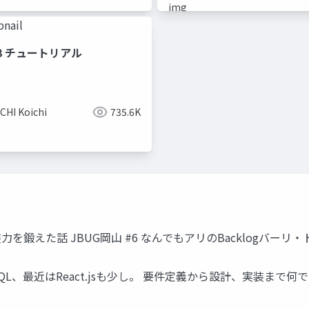
r 3 チュートリアル
CHI Koichi
735.6K
えた話 JBUG岡山 #6 なんでもアリのBacklogバーリ・トゥード 2
ostgreSQL、最近はReact.jsも少し。 要件定義から設計、実装ま