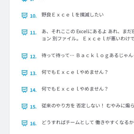
野良Ｅｘｃｅｌを撲滅したい
10.
あ、それここの Excelにあるよ あれ、まだ
11.
ョン 別ファイル。 Ｅｘｃｅｌが悪いわけ
待って待って… Ｂａｃｋｌｏｇあるじゃん
12.
何でもＥｘｃｅｌやめません？
13.
何でもＥｘｃｅｌやめません？
14.
従来のやり方を 否定しない！ むやみに煽
15.
どうすればチームとして 働きやすくなるか
16.