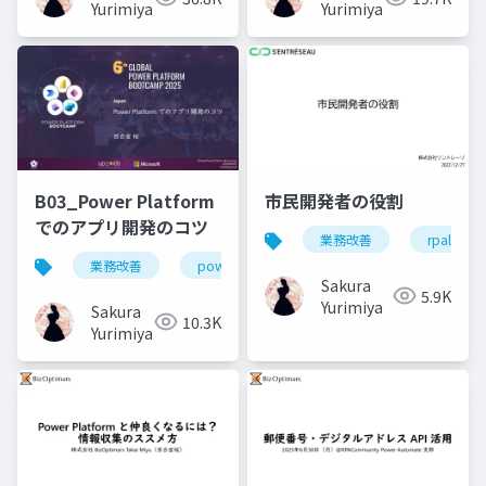
Yurimiya
Yurimiya
B03_Power Platform
市民開発者の役割
でのアプリ開発のコツ
業務改善
rpalt
業務改善
powerapps
データ設計
要件定
Sakura
5.9K
Yurimiya
Sakura
10.3K
Yurimiya