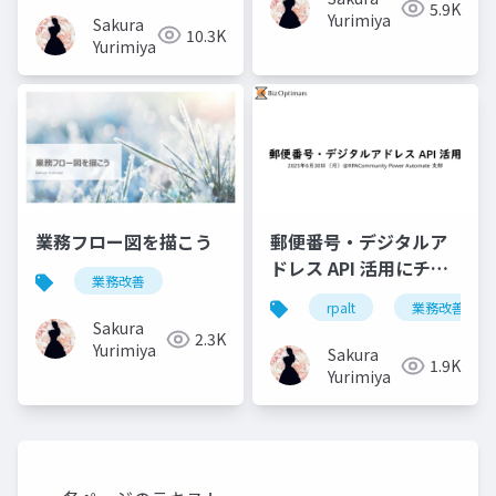
5.9K
Yurimiya
Sakura
10.3K
Yurimiya
業務フロー図を描こう
郵便番号・デジタルア
ドレス API 活用にチャ
業務改善
レンジ！
rpalt
業務改善
Sakura
2.3K
Yurimiya
Sakura
1.9K
Yurimiya