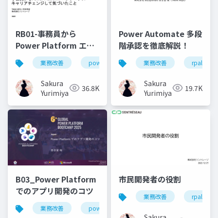
RB01-事務員から
Power Automate 多段
Power Platform エン
階承認を徹底解説！
ジニアにキャリアチェ
業務改善
powerplatform
業務改善
powerautomate
rpalt
ンジして気づいたこと
Sakura
Sakura
36.8K
19.7K
Yurimiya
Yurimiya
B03_Power Platform
市民開発者の役割
でのアプリ開発のコツ
業務改善
rpalt
業務改善
powerapps
データ設計
要件定
Sakura