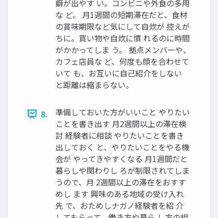
癖が出やす い。コンビニや外食の多用
な ど。 月1週間の短期滞在だと、食材
の賞味期限など気にして自炊が 控えが
ちに。買い物や自炊に慣 れるのに時間
がかかってしま う。 拠点メンバーや、
カフェ店員な ど、何度も顔を合わせて
いて も、お互いに自己紹介をしない
と距離は縮まらない。
準備しておいた方がいいこと やりたい
8.
ことを書き出す 月2週間以上の滞在検
討 経験者に相談 やりたいことを書き
出しておく と、やりたいことをやる機
会が やってきやすくなる 月1週間だと
暮らしや関わりし ろが制限されてしま
うので、月 2週間以上の滞在をおすす
めし ます 興味のある地域の受け入れ
先 で、おためしナガノ経験者を紹 介
してもらって、働き方や暮ら し方の相