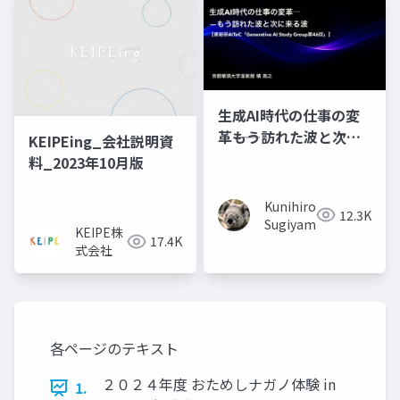
生成AI時代の仕事の変
革――もう訪れた波と次に
KEIPEing_会社説明資
来る波
料_2023年10月版
Kunihiro
12.3K
Sugiyama
KEIPE株
17.4K
式会社
各ページのテキスト
２０２４年度 おためしナガノ体験 in
1.