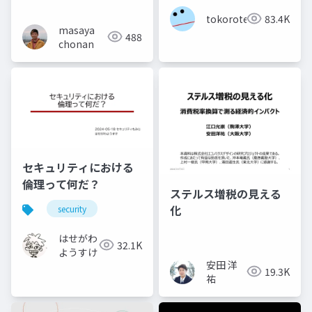
tokoroten
83.4K
masaya
488
chonan
セキュリティにおける
倫理って何だ？
ステルス増税の見える
化
security
はせがわ
32.1K
ようすけ
安田 洋
19.3K
祐