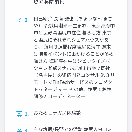
塩尻 長南 雅也
自己紹介 長南 雅也（ちょうなん まさ
2.
や） 茨城県潮来市生まれ、東京都府中
市と長野県塩尻市在住 暮らし方 東京
と塩尻にそれぞれシェアハウスがあ
り、 毎月３週間程度塩尻に滞在 週末
は地域イベントに出かけることが多め
働き方 塩尻滞在中はシビックイノベー
ション拠点スナバに 週１出張で商社
（名古屋）の組織開発コンサル 週３リ
モートでFinTechサービスのプロダク
トマネージ ャー その他、塩尻で越境
研修のコーディネーター
おためしナガノ体験談
3.
主な塩尻/長野での活動 塩尻人事コミ
4.