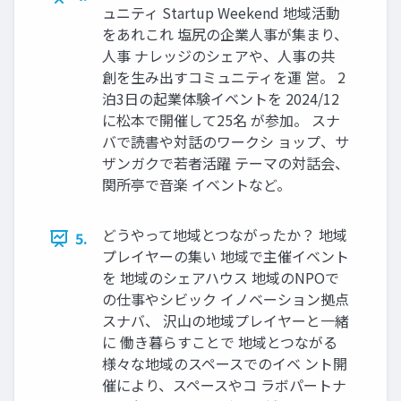
ュニティ Startup Weekend 地域活動
をあれこれ 塩尻の企業人事が集まり、
人事 ナレッジのシェアや、人事の共
創を生み出すコミュニティを運 営。 2
泊3日の起業体験イベントを 2024/12
に松本で開催して25名 が参加。 スナ
バで読書や対話のワークシ ョップ、サ
ザンガクで若者活躍 テーマの対話会、
関所亭で音楽 イベントなど。
どうやって地域とつながったか？ 地域
5.
プレイヤーの集い 地域で主催イベント
を 地域のシェアハウス 地域のNPOで
の仕事やシビック イノベーション拠点
スナバ、 沢山の地域プレイヤーと一緒
に 働き暮らすことで 地域とつながる
様々な地域のスペースでのイベ ント開
催により、スペースやコ ラボパートナ