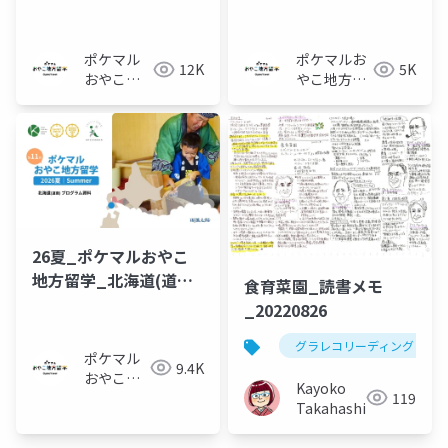
ラム-概要資料
ラム_概要資料
ポケマル
ポケマルお
12K
5K
おやこ地
やこ地方留
方留学
学
26夏_ポケマルおやこ
地方留学_北海道(道南)
食育菜園_読書メモ
プログラム_概要資料
_20220826
グラレコリーディング
ポケマル
9.4K
おやこ地
Kayoko
119
方留学
Takahashi