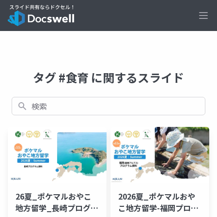
Ope
タグ #食育 に関するスライド
検索
26夏_ポケマルおやこ
2026夏_ポケマルおや
地方留学_長崎プログラ
こ地方留学-福岡プログ