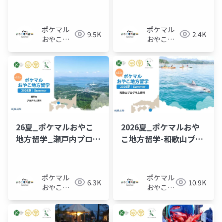
ム_概要資料
ラム-概要資料
ポケマル
ポケマル
9.5K
2.4K
おやこ地
おやこ地
方留学
方留学
26夏_ポケマルおやこ
2026夏_ポケマルおや
地方留学_瀬戸内プログ
こ地方留学-和歌山プロ
ラム_概要資料
グラム-概要資料
ポケマル
ポケマル
6.3K
10.9K
おやこ地
おやこ地
方留学
方留学