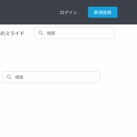
ログイン
新規登録
検索
てのスライド
検索