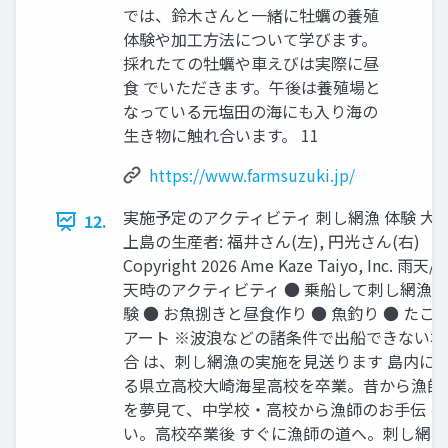
では、鈴⽊さんと⼀緒に牡蠣の養殖
体験や加⼯⽅法について学びます。
採れたての牡蠣や⾞えびは実際に昼
⾷ でいただきます。午後は養殖場と
なっている元塩⽥の海にも⼊り海の
⽣き物に触れ合います。 11
https://www.farmsuzuki.jp/
実施予定のアクティビティ 刺し網漁 体験 ⼤
12.
上島の⽣産者: 福井さん(左), 円光さん(右)
Copyright 2026 Ame Kaze Taiyo, Inc. ⾬天/
天時のアクティビティ ● 乗船して刺し網漁体
験 ● お⿂捌きと昼⾷作り ● ⿂釣り ● たこ
アート ※波浪などの諸条件で出船できない場
合 は、刺し網漁の実施を見送ります 島内に
る県⽴⾼校⼤崎海星⾼校を卒業。昔から漁師
を夢⾒て、中学校‧⾼校から漁師のお⼿伝
い。⾼校卒業後 すぐに漁師の道へ。刺し網漁