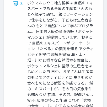
ポケマルおやこ地⽅留学は ⾃然のエキ
2.
スパートである全国の⽣産者さんのも
とへ親⼦で訪れ、 親はワーケーション
で仕事をしながら、⼦どもは⽣産者さ
んの もとで⾃然について学ぶプログラ
ム。 ⽇本最⼤級の産直通販「ポケット
マルシェ」が提供しています。 おやこ
で ⾃然のエキスパートが ワーケーシ
ョン 「たべる」の裏側を知る アクティ
ビティを提供 環境を完備 海‧⼭‧
畑‧川など様々な⾃然環境を舞台に、
ポケットマルシェに登録の⽣産者をは
じめとした⾃ ⽇中、お⼦さんは⽣産者
のもとでアクティビティに ⽣きものが
⾷べものになる瞬間を体感できる。 然
のエキスパートが、その⽇の気象条件
も鑑みなが 参加。その間、親御さんは
Wi-Fi環境の整った施設 これぞ「究極
の⾷育」。 ら、お⼦さんを雄⼤な⾃然