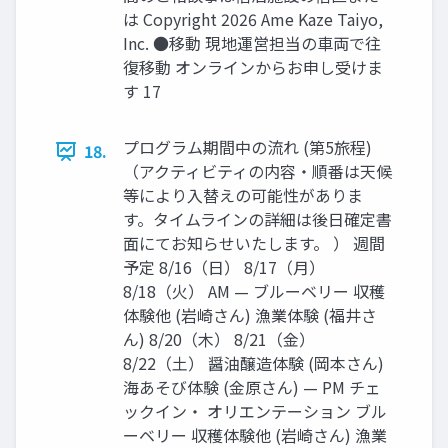
は Copyright 2026 Ame Kaze Taiyo,
Inc. ●移動 現地運営担当の⾞両で往
復移動 オンラインからお申し受けま
す 17
プログラム期間中の流れ (第5旅程)
18.
（アクティビティの内容‧順番は天候
等により⼊替えの可能性がありま
す。タイムラインの詳細は後⽇確定書
⾯にてお知らせいたします。 ） 週間
予定 8/16（⽇） 8/17（⽉）
8/18（⽕） AM — ブルーベリー 収穫
体験他 (岩崎さん) 漁業体験 (福井さ
ん) 8/20（⽊） 8/21（⾦）
8/22（⼟） 醤油醸造体験 (岡本さん)
海あそび体験 (⾦原さん) — PM チェ
ックイン‧ オリエンテーション ブル
ーベリー 収穫体験他 (岩崎さん) 漁業