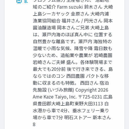
8.
域のご紹介 Farm suzuki 鈴⽊さん ⼤崎
上島シーカヤック ⾦原さん ⼤崎内浦
漁業協同組合 福井さん / 円光さん 岡本
醤油醸造場 岡本さんご兄弟 ⼤崎上島
は、瀬⼾内海のほぼ真ん中に 位置する
⾃然豊かな離島です。瀬⼾内 海独特の
温暖で⼩⾬な気候、降雪や降 霜⽇数も
少ないため、造船業や農業が 岩崎農園
岩崎さんご夫婦 盛ん。各体験現場まで
最⼤でも20分前 後で⾏き来できる、島
ならではのコン ⻄⽥農園 パクトな移
動に収まるのも特徴。 ⻄⽥さん 宿泊
先施設 (いづみ旅館) Copyright 2026
Ame Kaze Taiyo, Inc. 〒725-0231 広島
県豊⽥郡⼤崎上島町東野⼤⽥3113 ⽩
⽔港から⾞で4分、垂⽔フェリー乗り
場から⾞で7分 明⽯ストアー 新本さん
8