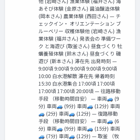
他 (岩崎さん) 漁業体験 (福井さん) 海
あそび体験 (⾦原さん) 醤油醸造体験
(岡本さん) 農業体験 (⻄⽥さん) — チ
ェックイン‧ オリエンテーション ブ
ルーベリー 収穫体験他 (岩崎さん) 漁
業体験 (福井さん) 発表会の 準備ワー
ク と海遊び (取釜さん) 昼⾷づくり 牡
蠣養殖体験 (鈴⽊さん) 昼⾷づくり 磯
遊び (新本さん) 滞在先 出発時刻 —
9:00頃 9:00頃 9:00頃 9:00頃 9:00頃
10:00 ⽩⽔港解散 滞在先 帰着時刻
15:30 ⽩⽔港集合 17:00頃 17:00頃
17:00頃 17:00頃 20:00頃 — 往路移動
⼿段 （移動時間⽬安） — ⾞両🚙 (9
分) ⾞両🚙 (9分) ⾞両🚙 (12分) ⾞両
🚙 (2分) ⾞両🚙 (12分) — 復路移動
⼿段 （移動時間⽬安） — ⾞両🚙 (6
分) ⾞両🚙 (9分) ⾞両🚙 (15分) ⾞両
🚙 (7分) ⾞両🚙 (12分) — 取釜 （牧