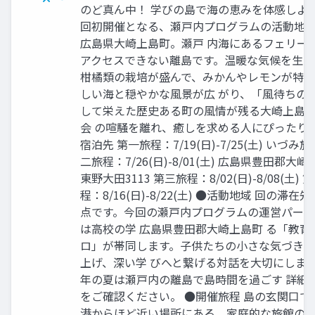
のど真ん中！ 学びの島で海の恵みを体感しよう
回初開催となる、瀬⼾内プログラムの活動地
広島県⼤崎上島町。瀬⼾ 内海にあるフェリー
アクセスできない離島です。温暖な気候を⽣か
柑橘類の栽培が盛んで、みかんやレモンが特
しい海と穏やかな⾵景が広 がり、「⾵待ちの
して栄えた歴史ある町の⾵情が残る⼤崎上島
会 の喧騒を離れ、癒しを求める⼈にぴったり。
宿泊先 第⼀旅程：7/19(⽇)-7/25(⼟) いづみ旅
⼆旅程：7/26(⽇)-8/01(⼟) 広島県豊⽥郡⼤
東野⼤⽥3113 第三旅程：8/02(⽇)-8/08(⼟) 
程：8/16(⽇)-8/22(⼟) ●活動地域 回の滞在
点です。今回の瀬⼾内プログラムの運営パー
は⾼校の学 広島県豊⽥郡⼤崎上島町 る「教育
ロ」が帯同します。⼦供たちの⼩さな気づき
上げ、深い学 びへと繋げる対話を⼤切にしま
年の夏は瀬⼾内の離島で島時間を過ごす 詳細
をご確認ください。 ●開催旅程 島の⽞関⼝で
港からほど近い場所にある、家庭的な旅館の