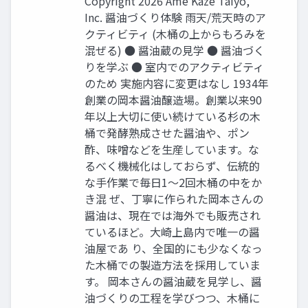
Copyright 2026 Ame Kaze Taiyo,
Inc. 醤油づくり体験 ⾬天/荒天時のア
クティビティ (⽊桶の上からもろみを
混ぜる) ● 醤油蔵の⾒学 ● 醤油づく
りを学ぶ ● 室内でのアクティビティ
のため 実施内容に変更はなし 1934年
創業の岡本醤油醸造場。創業以来90
年以上⼤切に使い続けている杉の⽊
桶で発酵熟成させた醤油や、ポン
酢、味噌などを⽣産しています。な
るべく機械化はしておらず、伝統的
な⼿作業で毎⽇1〜2回⽊桶の中をか
き混 ぜ、丁寧に作られた岡本さんの
醤油は、現在では海外でも販売され
ているほど。⼤崎上島内で唯⼀の醤
油屋であ り、全国的にも少なくなっ
た⽊桶での製造⽅法を採⽤していま
す。 岡本さんの醤油蔵を⾒学し、醤
油づくりの⼯程を学びつつ、⽊桶に