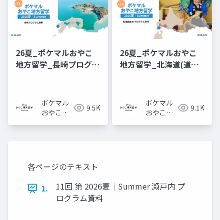
26夏_ポケマルおやこ
26夏_ポケマルおやこ
地方留学_長崎プログラ
地方留学_北海道(道南)
ム_概要資料
プログラム_概要資料
ポケマル
ポケマル
9.5K
9.1K
おやこ地
おやこ地
方留学
方留学
各ページのテキスト
11回 第 2026夏｜Summer 瀬⼾内 プ
1.
ログラム資料