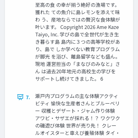
⾄⾼の⾷ の幸が揃う絶好の漁場です。
獲れた ての⿂介に島レモンを添えて味
わ う、産地ならではの贅沢な⾷体験が
叶います。 Copyright 2026 Ame Kaze
Taiyo, Inc. 学びの島で全世代が⽣き⽣
き暮らす島 島内に３つの⾼等学校があ
り、島で しか学べない教育プログラム
が脚光 を浴び、離島留学なども盛ん。
現地 運営担当の「まなびのみなと」さ
ん は過去20年地元の⾼校⽣の学びを
サポートし続けてきました。 6
瀬⼾内プログラムの主な体験アクティ
7.
ビティ 愉快な⽣産者さんとブルーベリ
ー 収穫とデザート‧ジャム作り体験
アワビ‧サザエが採れる！？ ワクワク
の磯遊び体験 世界が売り先！ クレー
ルオイスターと⾞えび養殖体験 タイ‧