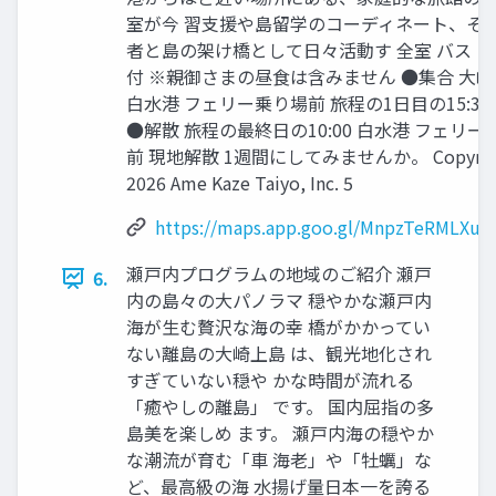
室が今 習⽀援や島留学のコーディネート、そ
者と島の架け橋として⽇々活動す 全室 バス 
付 ※親御さまの昼⾷は含みません ●集合 ⼤
⽩⽔港 フェリー乗り場前 旅程の1⽇⽬の15:3
●解散 旅程の最終⽇の10:00 ⽩⽔港 フェリー
前 現地解散 1週間にしてみませんか。 Copyrig
2026 Ame Kaze Taiyo, Inc. 5
https://maps.app.goo.gl/MnpzTeRMLXuB
瀬⼾内プログラムの地域のご紹介 瀬⼾
6.
内の島々の⼤パノラマ 穏やかな瀬⼾内
海が⽣む贅沢な海の幸 橋がかかってい
ない離島の⼤崎上島 は、観光地化され
すぎていない穏や かな時間が流れる
「癒やしの離島」 です。 国内屈指の多
島美を楽しめ ます。 瀬⼾内海の穏やか
な潮流が育む「⾞ 海⽼」や「牡蠣」な
ど、最⾼級の海 ⽔揚げ量⽇本⼀を誇る