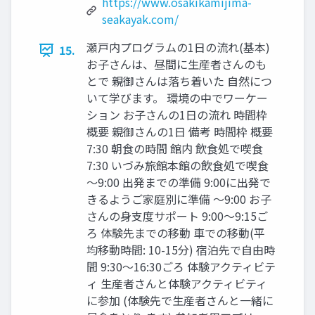
https://www.osakikamijima-
seakayak.com/
瀬⼾内プログラムの1⽇の流れ(基本)
15.
お⼦さんは、昼間に⽣産者さんのも
とで 親御さんは落ち着いた ⾃然につ
いて学びます。 環境の中でワーケー
ション お⼦さんの1⽇の流れ 時間枠
概要 親御さんの1⽇ 備考 時間枠 概要
7:30 朝⾷の時間 館内 飲⾷処で喫⾷
7:30 いづみ旅館本館の飲⾷処で喫⾷
〜9:00 出発までの準備 9:00に出発で
きるようご家庭別に準備 〜9:00 お⼦
さんの⾝⽀度サポート 9:00〜9:15ご
ろ 体験先までの移動 ⾞での移動(平
均移動時間: 10-15分) 宿泊先で⾃由時
間 9:30〜16:30ごろ 体験アクティビテ
ィ ⽣産者さんと体験アクティビティ
に参加 (体験先で⽣産者さんと⼀緒に