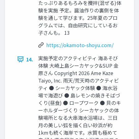
たっぷりあるもろみを攪拌(混ぜる)体
験を実施 予定。醤油作りの裏側を体
験を通して学びます。25年夏のプロ
グラムでは、⾃由研究にしているお
⼦さんも。 13
https://okamoto-shoyu.com/
実施予定のアクティビティ 海あそび
14.
体験 ⼤崎上島シーカヤック&SUP ⾦
原さん Copyright 2026 Ame Kaze
Taiyo, Inc. ⾬天/荒天時のアクティビ
ティ ● シーカヤック体験 ● 海⽔浴
場で海遊び ● 島レモンの焼きそばづ
くり(昼⾷) ● ロープワーク ● 貝のキ
ーホルダーづくり シーカヤックの体
験場所となる⼤串海⽔浴場は、三⽇
⽉の美しい弧を描く⽩い砂浜が約
1kmも続く海岸です。⽔質も極めて