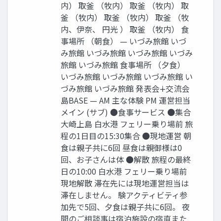
内） 取釜 （牧内） 取釜 （牧内） 取
釜 （牧内） 取釜 （牧内） 取釜 （牧
内、伊奈、 円光 ） 取釜 （牧内） ⾷
事場所 （朝⾷） — いづみ旅館 いづ
み旅館 いづみ旅館 いづみ旅館 いづみ
旅館 いづみ旅館 ⾷事場所 （⼣⾷）
いづみ旅館 いづみ旅館 いづみ旅館 い
づみ旅館 いづみ旅館 発表会∔交流会
島BASE — AM 主な体験 PM 運営担当
メイン (サブ) ●⾷事サービス ●集合
⼤崎上島 ⽩⽔港 フェリー乗り場前 旅
程の1⽇⽬の15:30集合 ●現地運営 朝
⾷は親⼦共に6回 昼⾷は親御様は0
回、お⼦さんは体 ●解散 旅程の最終
⽇の10:00 ⽩⽔港 フェリー乗り場前
現地解散 滞在先には現地運営担当は
滞在しません。 験アクティビティ参
加先で5回、⼣⾷は親⼦共に6回。 夜
間のご相談事は宿泊施設の宿直また