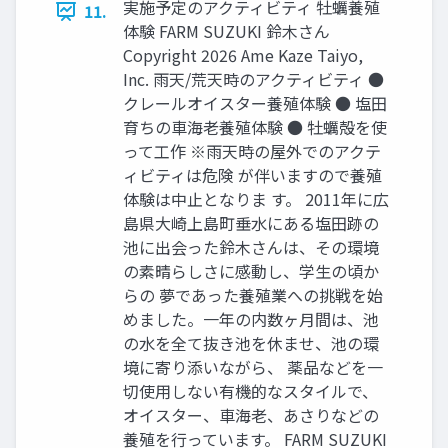
実施予定のアクティビティ 牡蠣養殖
11.
体験 FARM SUZUKI 鈴⽊さん
Copyright 2026 Ame Kaze Taiyo,
Inc. ⾬天/荒天時のアクティビティ ●
クレールオイスター養殖体験 ● 塩⽥
育ちの⾞海⽼養殖体験 ● 牡蠣殻を使
って工作 ※雨天時の屋外でのアクテ
ィビティは危険 が伴いますので養殖
体験は中止となりま す。 2011年に広
島県⼤崎上島町垂⽔にある塩⽥跡の
池に出会った鈴⽊さんは、その環境
の素晴らしさに感動し、学⽣の頃か
らの 夢であった養殖業への挑戦を始
めました。⼀年の内数ヶ⽉間は、池
の⽔を全て抜き池を休ませ、池の環
境に寄り添いながら、 薬品などを⼀
切使⽤しない有機的なスタイルで、
オイスター、⾞海⽼、あさりなどの
養殖を⾏っています。 FARM SUZUKI