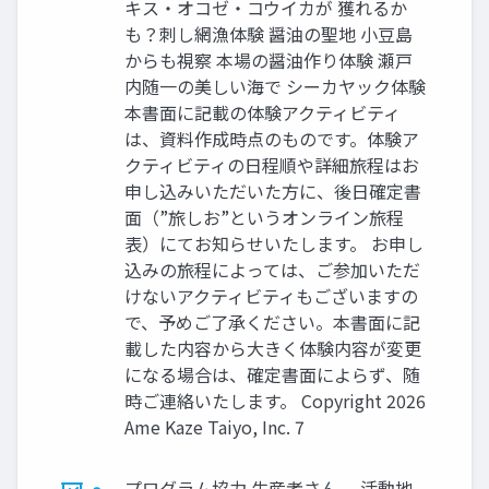
キス‧オコゼ‧コウイカが 獲れるか
も？刺し網漁体験 醤油の聖地 ⼩⾖島
からも視察 本場の醤油作り体験 瀬⼾
内随⼀の美しい海で シーカヤック体験
本書⾯に記載の体験アクティビティ
は、資料作成時点のものです。体験ア
クティビティの⽇程順や詳細旅程はお
申し込みいただいた⽅に、後⽇確定書
⾯（”旅しお”というオンライン旅程
表）にてお知らせいたします。 お申し
込みの旅程によっては、ご参加いただ
けないアクティビティもございますの
で、予めご了承ください。本書⾯に記
載した内容から⼤きく体験内容が変更
になる場合は、確定書⾯によらず、随
時ご連絡いたします。 Copyright 2026
Ame Kaze Taiyo, Inc. 7
プログラム協⼒ ⽣産者さん、 活動地