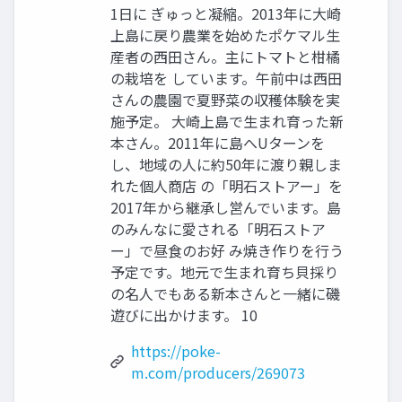
1⽇に ぎゅっと凝縮。2013年に⼤崎
上島に戻り農業を始めたポケマル⽣
産者の⻄⽥さん。主にトマトと柑橘
の栽培を しています。午前中は⻄⽥
さんの農園で夏野菜の収穫体験を実
施予定。 ⼤崎上島で⽣まれ育った新
本さん。2011年に島へUターンを
し、地域の⼈に約50年に渡り親しま
れた個⼈商店 の「明⽯ストアー」を
2017年から継承し営んでいます。島
のみんなに愛される「明⽯ストア
ー」で昼⾷のお好 み焼き作りを⾏う
予定です。地元で⽣まれ育ち⾙採り
の名⼈でもある新本さんと⼀緒に磯
遊びに出かけます。 10
https://poke-
m.com/producers/269073