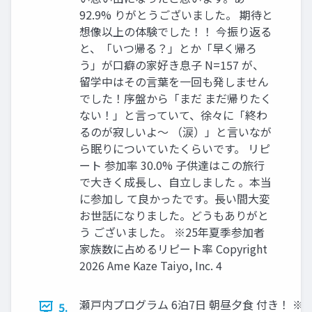
92.9% りがとうございました。 期待と
想像以上の体験でした！！ 今振り返る
と、「いつ帰る？」とか「早く帰ろ
う」が口癖の家好き息子 N=157 が、
留学中はその言葉を一回も発しません
でした！序盤から「まだ まだ帰りたく
ない！」と言っていて、徐々に「終わ
るのが寂しいよ〜 （涙）」と言いなが
ら眠りについていたくらいです。 リピ
ート 参加率 30.0% 子供達はこの旅行
で大きく成長し、自立しました 。本当
に参加し て良かったです。長い間大変
お世話になりました。どうもありがと
う ございました。 ※25年夏季参加者
家族数に占めるリピート率 Copyright
2026 Ame Kaze Taiyo, Inc. 4
瀬⼾内プログラム 6泊7⽇ 朝昼⼣⾷ 付き！ ※ 
5.