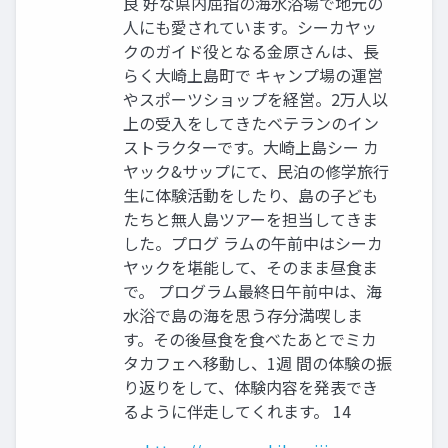
良 好な県内屈指の海⽔浴場で地元の
⼈にも愛されています。シーカヤッ
クのガイド役となる⾦原さんは、⻑
らく⼤崎上島町で キャンプ場の運営
やスポーツショップを経営。2万⼈以
上の受⼊をしてきたベテランのイン
ストラクターです。⼤崎上島シー カ
ヤック&サップにて、⺠泊の修学旅⾏
⽣に体験活動をしたり、島の⼦ども
たちと無⼈島ツアーを担当してきま
した。プログ ラムの午前中はシーカ
ヤックを堪能して、そのまま昼⾷ま
で。 プログラム最終⽇午前中は、海
⽔浴で島の海を思う存分満喫しま
す。その後昼⾷を⾷べたあとでミカ
タカフェへ移動し、1週 間の体験の振
り返りをして、体験内容を発表でき
るように伴⾛してくれます。 14