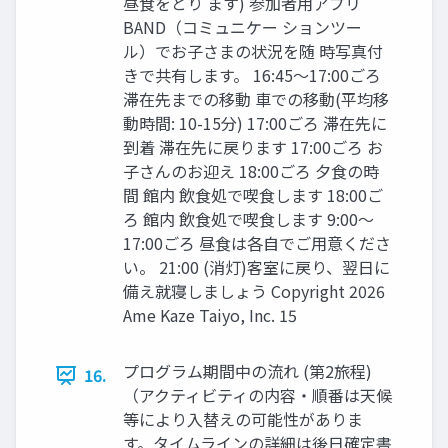
昼⾷をとり ます) 参加者⽤アプリ
BAND（コミュニケー ションツー
ル）でお⼦さまの状況を随 時写真付
きで共有します。 16:45〜17:00ごろ
滞在先までの移動 ⾞での移動(平均移
動時間: 10-15分) 17:00ごろ 滞在先に
到着 滞在先に戻ります 17:00ごろ お
⼦さんのお迎え 18:00ごろ ⼣⾷の時
間 館内 飲⾷処で喫⾷します 18:00ご
ろ 館内 飲⾷処で喫⾷します 9:00〜
17:00ごろ 昼⾷は各⾃でご⽤意くださ
い。 21:00 (消灯)客室に戻り、翌⽇に
備え就寝しましょう Copyright 2026
Ame Kaze Taiyo, Inc. 15
プログラム期間中の流れ (第2旅程)
16.
（アクティビティの内容‧順番は天候
等により⼊替えの可能性がありま
す。タイムラインの詳細は後⽇確定書