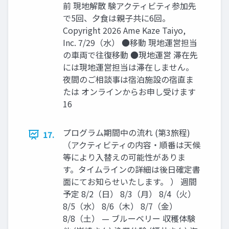
前 現地解散 験アクティビティ参加先
で5回、⼣⾷は親⼦共に6回。
Copyright 2026 Ame Kaze Taiyo,
Inc. 7/29（⽔） ●移動 現地運営担当
の⾞両で往復移動 ●現地運営 滞在先
には現地運営担当は滞在しません。
夜間のご相談事は宿泊施設の宿直ま
たは オンラインからお申し受けます
16
プログラム期間中の流れ (第3旅程)
17.
（アクティビティの内容‧順番は天候
等により⼊替えの可能性がありま
す。タイムラインの詳細は後⽇確定書
⾯にてお知らせいたします。 ） 週間
予定 8/2（⽇） 8/3（⽉） 8/4（⽕）
8/5（⽔） 8/6（⽊） 8/7（⾦）
8/8（⼟） — ブルーベリー 収穫体験