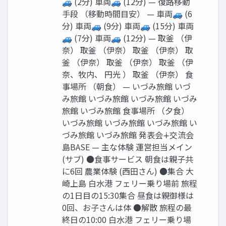
🚙 (2分) ⾞両🚙 (12分) — 復路移動
⼿段 （移動時間⽬安） — ⾞両🚙 (6
分) ⾞両🚙 (9分) ⾞両🚙 (15分) ⾞両
🚙 (7分) ⾞両🚙 (12分) — 取釜 （伊
奈） 取釜 （伊奈） 取釜 （伊奈） 取
釜 （伊奈） 取釜 （伊奈） 取釜 （伊
奈、牧内、 円光 ） 取釜 （伊奈） ⾷
事場所 （朝⾷） — いづみ旅館 いづ
み旅館 いづみ旅館 いづみ旅館 いづみ
旅館 いづみ旅館 ⾷事場所 （⼣⾷）
いづみ旅館 いづみ旅館 いづみ旅館 い
づみ旅館 いづみ旅館 発表会∔交流会
島BASE — 主な体験 運営担当メイン
(サブ) ●⾷事サービス 朝⾷は親⼦共
に6回 農業体験 (⻄⽥さん) ●集合 ⼤
崎上島 ⽩⽔港 フェリー乗り場前 旅程
の1⽇⽬の15:30集合 昼⾷は親御様は
0回、お⼦さんは体 ●解散 旅程の最
終⽇の10:00 ⽩⽔港 フェリー乗り場