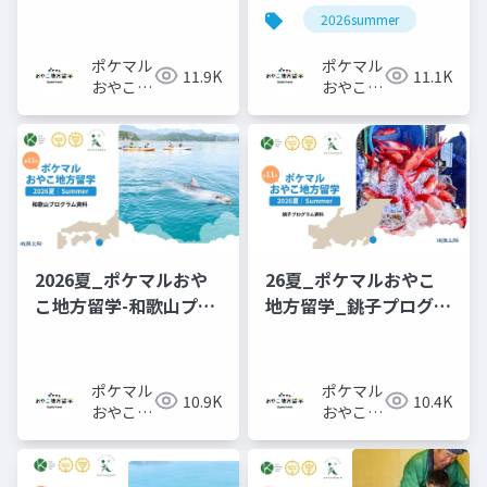
ラム-概要資料
2026summer
ポケマル
ポケマル
11.9K
11.1K
おやこ地
おやこ地
方留学
方留学
2026夏_ポケマルおや
26夏_ポケマルおやこ
こ地方留学-和歌山プロ
地方留学_銚子プログラ
グラム-概要資料
ム_概要資料
ポケマル
ポケマル
10.9K
10.4K
おやこ地
おやこ地
方留学
方留学