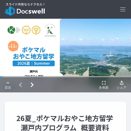
Ope
26夏_ポケマルおやこ地方留学
_瀬戸内プログラム_概要資料