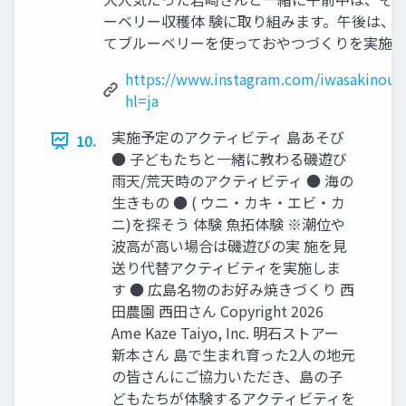
ーベリー収穫体 験に取り組みます。午後は、
てブルーベリーを使っておやつづくりを実施しま
https://www.instagram.com/iwasakinoue
hl=ja
実施予定のアクティビティ 島あそび
10.
● ⼦どもたちと⼀緒に教わる磯遊び
⾬天/荒天時のアクティビティ ● 海の
⽣きもの ● ( ウニ‧カキ‧エビ‧カ
ニ)を探そう 体験 魚拓体験 ※潮位や
波高が高い場合は磯遊びの実 施を見
送り代替アクティビティを実施しま
す ● 広島名物のお好み焼きづくり ⻄
⽥農園 ⻄⽥さん Copyright 2026
Ame Kaze Taiyo, Inc. 明⽯ストアー
新本さん 島で⽣まれ育った2⼈の地元
の皆さんにご協⼒いただき、島の⼦
どもたちが体験するアクティビティを