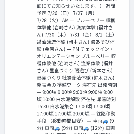
⾯にてお知らせいたします。 ） 週間
予定 7/26（⽇） 7/27（⽉）
7/28（⽕） AM — ブルーベリー 収穫
体験他 (岩崎さん) 漁業体験 (福井さ
ん) 7/30（⽊） 7/31（⾦） 8/1（⼟）
醤油醸造体験 (岡本さん) 海あそび体
験 (⾦原さん) — PM チェックイン‧
オリエンテーション ブルーベリー 収
穫体験他 (岩崎さん) 漁業体験 (福井
さん) 昼⾷づくり 磯遊び (新本さん)
昼⾷づくり 牡蠣養殖体験 (鈴⽊さん)
発表会の 準備ワーク 滞在先 出発時刻
— 9:00頃 9:00頃 9:00頃 9:00頃 9:00
頃 10:00 ⽩⽔港解散 滞在先 帰着時刻
15:30 ⽩⽔港集合 17:00頃 17:00頃
17:00頃 17:00頃 20:00頃 — 往路移動
⼿段 （移動時間⽬安） — ⾞両🚙 (9
分) ⾞両🚙 (9分) ⾞両🚙 (12分) ⾞両