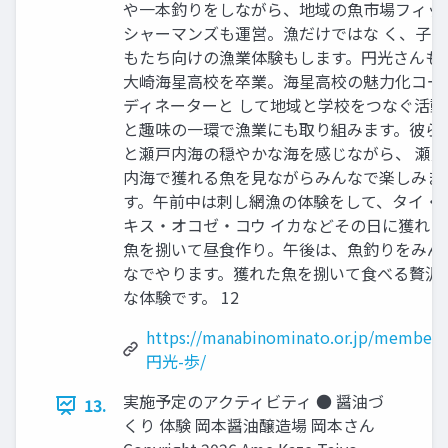
や⼀本釣りをしながら、地域の⿂市場フィッ
シャーマンズも運営。漁だけではな く、⼦ど
もたち向けの漁業体験もします。円光さんも
⼤崎海星⾼校を卒業。海星⾼校の魅⼒化コー
ディネーターと して地域と学校をつなぐ活動
と趣味の⼀環で漁業にも取り組みます。彼ら
と瀬⼾内海の穏やかな海を感じながら、 瀬⼾
内海で獲れる⿂を⾒ながらみんなで楽しみま
す。午前中は刺し網漁の体験をして、タイ‧
キス‧オコゼ‧コウ イカなどその⽇に獲れた
⿂を捌いて昼⾷作り。午後は、⿂釣りをみん
なでやります。獲れた⿂を捌いて⾷べる贅沢
な体験です。 12
https://manabinominato.or.jp/members
円光-歩/
実施予定のアクティビティ ● 醤油づ
13.
くり 体験 岡本醤油醸造場 岡本さん