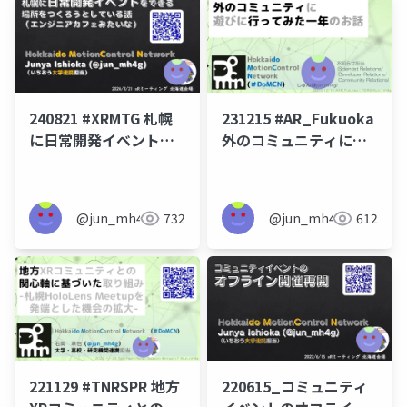
240821 #XRMTG 札幌
231215 #AR_Fukuoka
に日常開発イベントを
外のコミュニティに遊
できる場所をつくろう
びに行ってみた一年の
としている話
お話
@jun_mh4g
732
@jun_mh4g
612
221129 #TNRSPR 地方
220615_コミュニティ