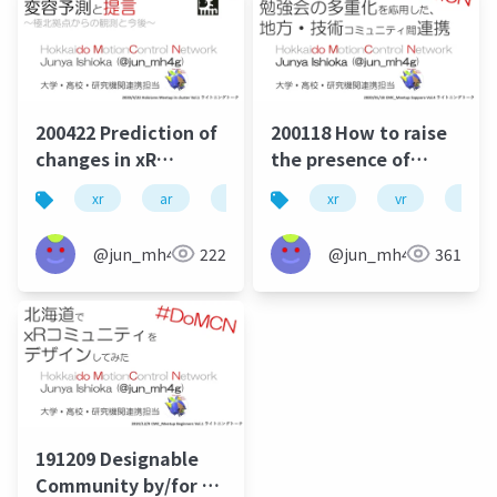
200422 Prediction of
200118 How to raise
changes in xR
the presence of
developers'
developers'
xr
ar
devrel
scirel
xr
vr
cmc
community in local
community in local
city and an idea for
city: connecting the
@jun_mh4g
222
@jun_mh4g
361
constructing sub-
community leaders
ecosystem
of local and utilizing
VRchat for getting
individuals who
posts informations
191209 Designable
Community by/for xR