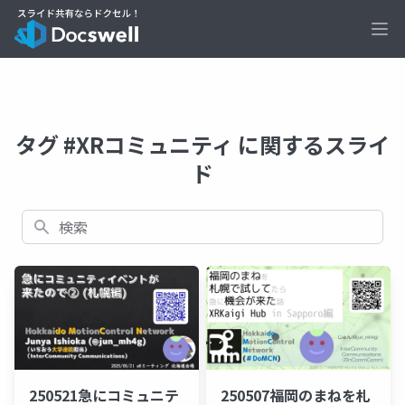
Ope
タグ #XRコミュニティ に関するスライ
ド
検索
250521急にコミュニテ
250507福岡のまねを札