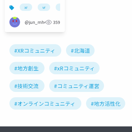
Developers: How to
xr
vr
community design
devrel
p
increase members'
interaction and
@jun_mh4g
359
satisfaction in local
city.
#XRコミュニティ
#北海道
#地方創生
#xRコミュニティ
#技術交流
#コミュニティ運営
#オンラインコミュニティ
#地方活性化