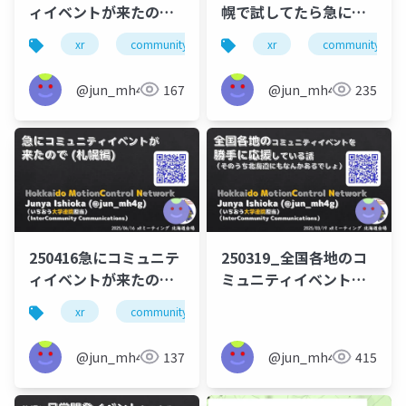
ィイベントが来たので
幌で試してたら急に機
②
会が来た話 XRKaigi
xr
community
domcn
xr
incommcomm
community
Hub in Sapporo編
@jun_mh4g
167
@jun_mh4g
235
250416急にコミュニテ
250319_全国各地のコ
ィイベントが来たので
ミュニティイベントを
（札幌編）
勝手に応援している話
xr
community
domcn
incommcomm
@jun_mh4g
137
@jun_mh4g
415