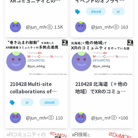
XRコミュニティとの関
イベントのオフライン
心軸に基づいた取り組
開催再開
devrel
xr
d
み
@jun_mh4g
1.5K
@jun_mh4g
163
210428 Multi-site
210428 北海道（＋他の
collaborations of
地域）でXRのコミュニ
local XR developer
ティをやっている話
xr
devrel
scirel
vr
meetup
communities
through "being-
@jun_mh4g
110
@jun_mh4g
>100
included-driven"
participation of
meetups