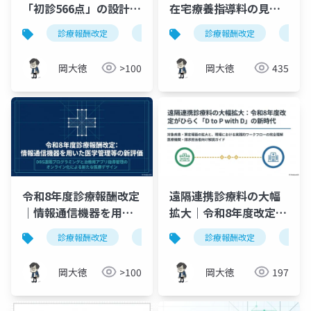
「初診566点」の設計図
在宅療養指導料の見直
｜令和8年度診療報酬改
し｜オンライン指導
診療報酬改定
オンライン診療
診療報酬改定
精神科
在宅
精
定 Ⅲ-5-4-⑱ の全貌と実
（148点）の新設と算定
務対応
要件を図解
岡大徳
>100
岡大徳
435
令和8年度診療報酬改定
遠隔連携診療料の大幅
｜情報通信機器を用い
拡大｜令和8年度改定で
た医学管理等の新評価
ひらく「D to P with
診療報酬改定
オンライン診療
診療報酬改定
情報通信機器
遠隔
を解説
D」の新時代
岡大徳
>100
岡大徳
197