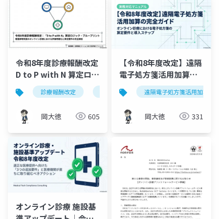
令和8年度診療報酬改定
【令和8年度改定】遠隔
D to P with N 算定ロジ
電子処方箋活用加算の
ック・ブループリント
完全ガイド｜オンライ
診療報酬改定
d to p with n
遠隔電子処方箋活用加算
オンライン診療
｜看護師等同席オンラ
ン診療の算定要件と導
イン診療の評価明確化
入ステップ
岡大徳
605
岡大徳
331
を完全解説
オンライン診療 施設基
準アップデート｜令和8