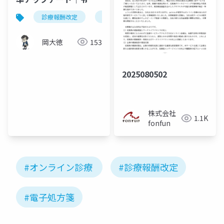
年度改定「3つの追加要
診療報酬改定
オンライン診療
施設基準
件」
岡大徳
153
2025080502
株式会社
1.1K
fonfun
#オンライン診療
#診療報酬改定
#電子処方箋