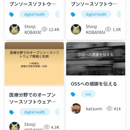
プンソースソフトウェ
プンソースソフトウェ
ア
アの活用の可能性につ
digital health
global health
digital health
oss
open sou
globa
いて（配布）PDF
Shinji
Shinji
12.4K
1.5K
KOBAYASHI
KOBAYASHI
OSSへの感謝を伝える
医療分野でのオープン
oss
ソースソフトウェア開
発と利用
katzumi
414
digital health
open source software
Shinji
4.3K
KOBAYASHI