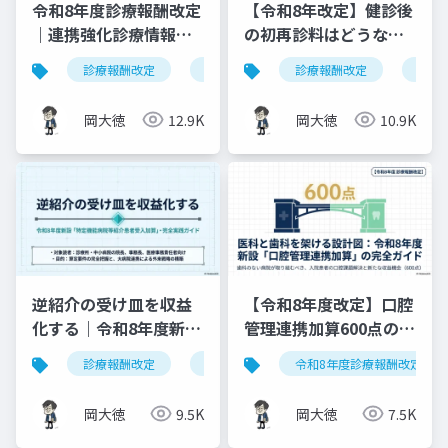
令和8年度診療報酬改定
【令和8年改定】健診後
｜連携強化診療情報提
の初再診料はどうな
供料の見直しを図解で
る？算定ルールの明確
診療報酬改定
連携強化診療情報提供料
診療報酬改定
令和8年度
健康
解説
化と現場での対応ガイ
ド
岡大徳
12.9K
岡大徳
10.9K
逆紹介の受け皿を収益
【令和8年度改定】口腔
化する｜令和8年度新設
管理連携加算600点の算
「特定機能病院等紹介
定要件・施設基準まと
診療報酬改定
特定機能病院等紹介患者受入加算
令和8年度診療報酬改定
患者受入加算」完全実
め
践ガイド
岡大徳
9.5K
岡大徳
7.5K