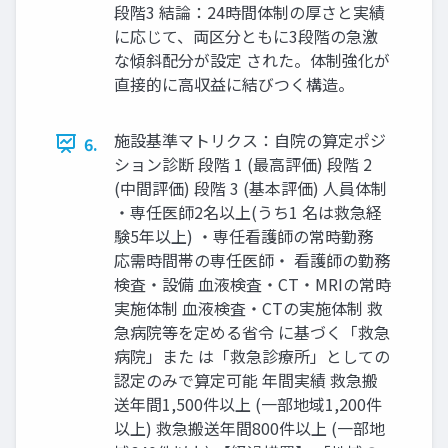
段階3 結論：24時間体制の厚さと実績
に応じて、両区分ともに3段階の急激
な傾斜配分が設定 された。体制強化が
直接的に高収益に結びつく構造。
施設基準マトリクス：自院の算定ポジ
6.
ション診断 段階 1 (最高評価) 段階 2
(中間評価) 段階 3 (基本評価) 人員体制
・専任医師2名以上(うち1 名は救急経
験5年以上) ・専任看護師の常時勤務
応需時間帯の専任医師・ 看護師の勤務
検査・設備 血液検査・CT・MRIの常時
実施体制 血液検査・CTの実施体制 救
急病院等を定める省令 に基づく「救急
病院」また は「救急診療所」としての
認定のみで算定可能 年間実績 救急搬
送年間1,500件以上 (一部地域1,200件
以上) 救急搬送年間800件以上 (一部地