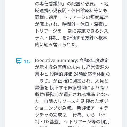
の専任看護師」の配置が必要。 ・地
域連携小児夜間・休日診療料等にも
同様に適用。 トリアージの都度算定
が廃止され、時間外・休日・深夜に
トリアージを 「常に実施できるシス
テム・体制」を評価する方針へ根本
的に組み替えられた。
Executive Summary: 令和8年度改定
11.
が示す救急医療の未来 1. 経営資源の
集中と 段階的評価 24時間応需体制の
「厚さ」が正 確に測定され、人員と
設備を 投下する医療機関により高い
収益(段階1)が還元される構造 となっ
た。自院のリソースを見 極めたポジ
ショニングが急務。 新評価アーキテ
クチャの完成 2. 「行為」から 「体
制・DX基盤」へ トリアージ等の個別