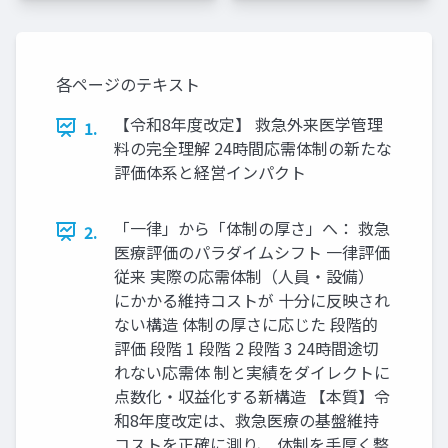
各ページのテキスト
【令和8年度改定】 救急外来医学管理
1.
料の完全理解 24時間応需体制の新たな
評価体系と経営インパクト
「一律」から「体制の厚さ」へ： 救急
2.
医療評価のパラダイムシフト 一律評価
従来 実際の応需体制（人員・設備）
にかかる維持コストが 十分に反映され
ない構造 体制の厚さに応じた 段階的
評価 段階 1 段階 2 段階 3 24時間途切
れない応需体 制と実績をダイレクトに
点数化・収益化する新構造 【本質】令
和8年度改定は、救急医療の基盤維持
コストを正確に測り、 体制を手厚く整