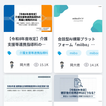
【令和8年度改定】介護
会話型AI構築プラット
支援等連携指導料の再
フォーム「miibo」ガ
編と戦略的対応｜指導
イド
介護支援等連携指導料
令和8年度診療報酬改定
入
miibo
miibodesign
料2（500点）の要件整
理
岡大徳
15.1K
岡大徳
14.1K