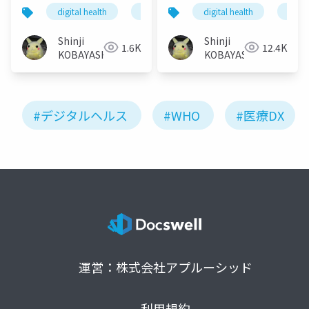
のデジタルヘルスの評
ア
digital health
global health
digital health
医療dx
globa
価と課題
Shinji
Shinji
1.6K
12.4K
KOBAYASHI
KOBAYASHI
#デジタルヘルス
#WHO
#医療DX
運営：株式会社アプルーシッド
利用規約