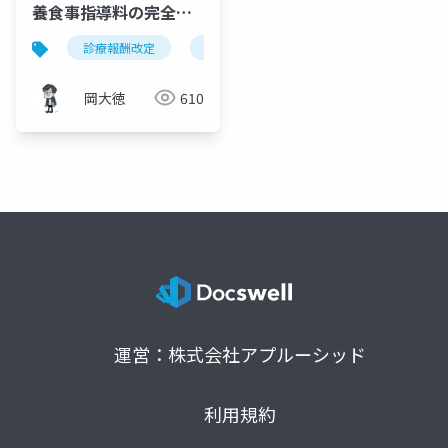
養食事指導料の完全ガ
イド｜オンライン・電
診療報酬改定
外来栄養食事指導料
オンライン栄
話指導の評価見直しと
要件緩和
岡大徳
610
運営：株式会社アプルーシッド
利用規約