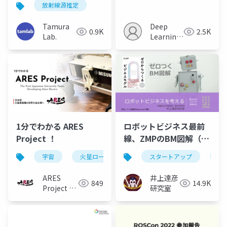
放射線源推定
Shielding Effect of
Guided Robot Skill
Structures using 3D
Acquisition
Tamura
Deep
0.9K
2.5K
Object Recognition
Lab.
Learning
(SII2024)
JP
1分でわかる ARES
ロボットビジネス最前
Project ！
線、ZMPのBM図解（プ
ラットフォーム編）
宇宙
火星ローバー
urc
スタートアップ
aresプロジェクト
サ
ARES
井上達彦
849
14.9K
Project /
研究室
火星ローバ
ー開発中