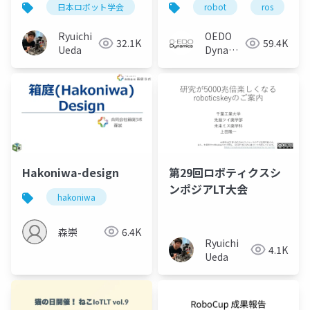
日本ロボット学会
ros
robot
ソフトウェア
ros
ロボ
Ryuichi
OEDO
32.1K
59.4K
Ueda
Dynamics
株式会社
Hakoniwa-design
第29回ロボティクスシ
ンポジアLT大会
hakoniwa
森崇
6.4K
Ryuichi
4.1K
Ueda