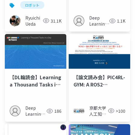
Robot World Models
ロボット
from Autonomous
Play
Ryuichi
Deep
31.1K
1.1K
Ueda
Learning
JP
【論文読み会】PIC4RL-
【DL輪読会】Learning
GYM: A ROS2
a Thousand Tasks in
MODULAR
a Day
FRAMEWORK FOR
ROBOTS
京都大学
Deep
>100
186
AUTONOMOUS
人工知能
Learning
NAVIGATION WITH
研究会
JP
KaiRA
DEEP
REINFORCEMENT