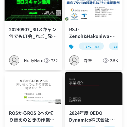
20240907_3Dスキャン
RSJ-
何でもLT会_れご_発表
Zenoh&Hakoniwa-
資料
bridge
hakoniwa
zenoh
FluffyHernia
732
森崇
2.5K
ROSからROS 2への切
2024年度 OEDO
り替えのときの作業と
Dynamics株式会社 事
考えたこと
業紹介