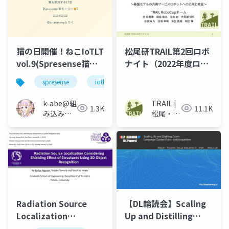
猫の日開催！ねこIoTLT
松尾研TRAIL第2回ロボ
vol.9(Spresense猫モ
ナイト（2022年度ロボ
ーラー)
カップ成果報告会）
spresense
iotlt
ros
k-abe@組
TRAIL |
1.3K
11.1K
み込みソ
松尾・岩
フトウェ
澤研究室
アの人
Radiation Source
【DL輪読会】Scaling
Localization
Up and Distilling
Considering
Down: Language-