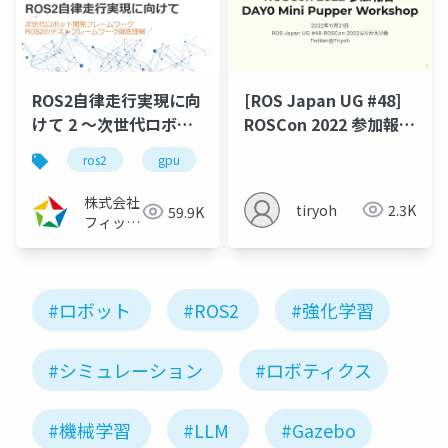
ROS2自律走行実現に向
[ROS Japan UG #48]
けて 2 ～次世代ロボッ
ROSCon 2022 参加報告
ト開発フレームワーク
DAY0 Mini Pupper
ros2
gpu
ロボット
自律走行
ro
ROS2のビルドシステム
Workshop
徹底理解～
株式会社
tiryoh
2.3K
59.9K
（2022/11/30）
フィック
スターズ
#ロボット
#ROS2
#強化学習
#シミュレーション
#ロボティクス
#機械学習
#LLM
#Gazebo