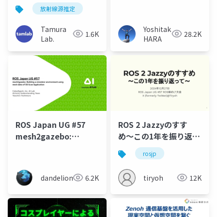
子力学会2025年春の年
放射線源推定
会）
Tamura
Yoshitaka
1.6K
28.2K
Lab.
HARA
ROS Japan UG #57
ROS 2 Jazzyのすす
mesh2gazebo:
め〜この1年を振り返っ
Building a simulator
て〜
rosjp
environment using
mesh data of 3D
dandelion
6.2K
tiryoh
12K
Scan Application