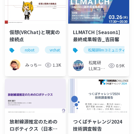
LEARNING
仮想(VRChat)と現実の
LLMATCH [Season1]
接続点
最終成果報告_吉田馨
robot
vrchat
ファイバリオン
松尾研llmコミュニティ
松尾研
みっちー
1.3K
0.9K
LLMコミ
ュニティ
放射線源推定のための
つくばチャレンジ2024
ロボティクス（日本原
技術調査報告