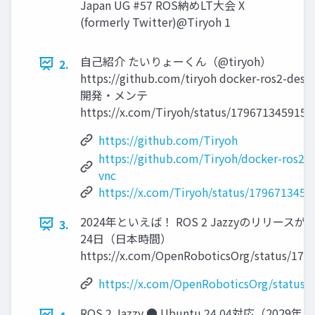
Japan UG #57 ROS納めLT大会 X
(formerly Twitter)@Tiryoh 1
自己紹介 たいりょーくん（@tiryoh）
2.
https://github.com/tiryoh docker-ros2-des
開発・メンテ
https://x.com/Tiryoh/status/1796713459150
https://github.com/Tiryoh
https://github.com/Tiryoh/docker-ros2-
vnc
https://x.com/Tiryoh/status/179671345
2024年といえば！ ROS 2 Jazzyのリリースが
3.
24日（日本時間）
https://x.com/OpenRoboticsOrg/status/179
https://x.com/OpenRoboticsOrg/status
ROS 2 Jazzy ● Ubuntu 24.04対応（2029年