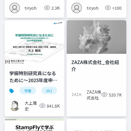
tiryoh
2.3K
tiryoh
>100
ZAZA株式会社_会社紹
介
学振特別研究員になる
ために～2025年度申請
版
学振
dc1
dc2
jsps
pd
ZAZA株
520.7K
式会社
大上雅
841.8K
史