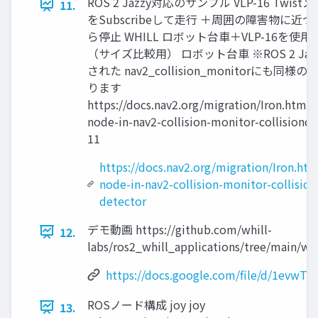
ROS 2 Jazzy対応のサンプル VLP-16 Twis
11.
をSubscribeして走行 ＋周囲の障害物に近
ら停止 WHILL ロボット台車＋VLP-16を使用 i
（サイズ比較用） ロボット台車 ※ROS 2 Jaz
された nav2_collision_monitorにも同様
ります
https://docs.nav2.org/migration/Iron.html
node-in-nav2-collision-monitor-collisiond
11
https://docs.nav2.org/migration/Iron.ht
node-in-nav2-collision-monitor-collision
detector
デモ動画 https://github.com/whill-
12.
labs/ros2_whill_applications/tree/main/wh
https://docs.google.com/file/d/1ev
ROSノード構成 joy joy
13.