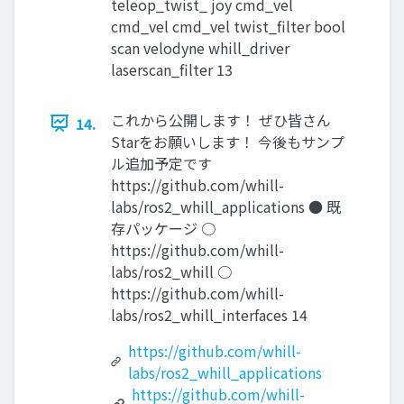
teleop_twist_ joy cmd_vel
cmd_vel cmd_vel twist_ﬁlter bool
scan velodyne whill_driver
laserscan_ﬁlter 13
これから公開します！ ぜひ皆さん
14.
Starをお願いします！ 今後もサンプ
ル追加予定です
https://github.com/whill-
labs/ros2_whill_applications ● 既
存パッケージ ○
https://github.com/whill-
labs/ros2_whill ○
https://github.com/whill-
labs/ros2_whill_interfaces 14
https://github.com/whill-
labs/ros2_whill_applications
https://github.com/whill-