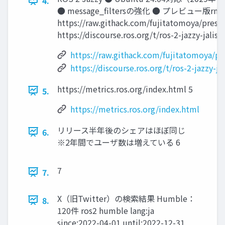
4.
● message_ﬁltersの強化 ● プレビュー版rm
https://raw.githack.com/fujitatomoya/pres
https://discourse.ros.org/t/ros-2-jazzy-jalis
https://raw.githack.com/fujitatomoya/p
https://discourse.ros.org/t/ros-2-jazzy-j
https://metrics.ros.org/index.html 5
5.
https://metrics.ros.org/index.html
リリース半年後のシェアはほぼ同じ
6.
※2年間でユーザ数は増えている 6
7
7.
X（旧Twitter）の検索結果 Humble：
8.
120件 ros2 humble lang:ja
since:2022-04-01 until:2022-12-31