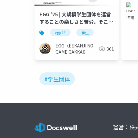
EGG '25 | 大規模学生団体を運営
することの楽しさと苦労、そこか
ら得られた知見
egg25
学生
EGG（EEKANJI NO
301
GAME GAKKAI）
#学生団体
運営：株