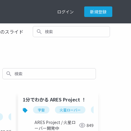
ログイン
新規登録
検索
てのスライド
検索
1分でわかる ARES Project ！
マネジメント
宇宙
チーム運営
火星ローバー
urc
aresプ
ARES Project / 火星ロ