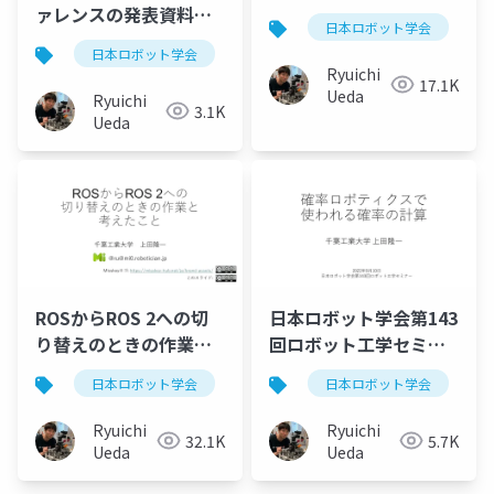
ァレンスの発表資料
日本ロボット学会
（2025年12月13日@金
日本ロボット学会
沢工業大学）
Ryuichi
17.1K
Ueda
Ryuichi
3.1K
Ueda
ROSからROS 2への切
日本ロボット学会第143
り替えのときの作業と
回ロボット工学セミナ
考えたこと
ー
日本ロボット学会
ros
日本ロボット学会
ソフトウェア
ロボ
Ryuichi
Ryuichi
32.1K
5.7K
Ueda
Ueda