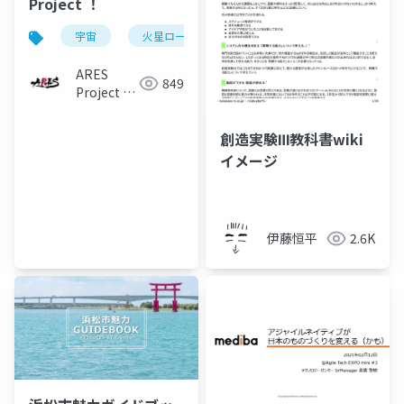
Project ！
宇宙
火星ローバー
urc
aresプロジェクト
ARES
849
Project /
火星ローバ
ー開発中
創造実験Ⅲ教科書wiki
イメージ
伊藤恒平
2.6K