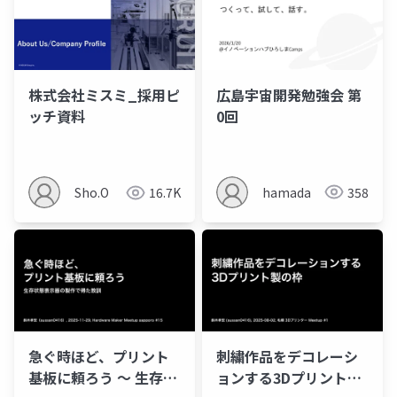
広島宇宙開発勉強会 第
株式会社ミスミ_採用ピ
0回
ッチ資料
hamada
358
Sho.O
16.7K
急ぐ時ほど、プリント
刺繍作品をデコレーシ
基板に頼ろう 〜 生存状
ョンする3Dプリント製