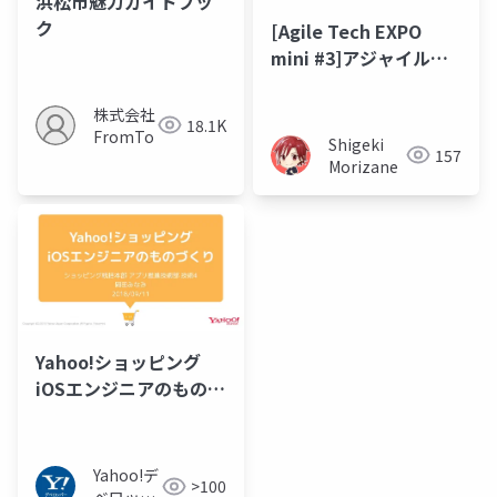
浜松市魅力ガイドブッ
ク
[Agile Tech EXPO
mini #3]アジャイルネ
イティブが日本のもの
づくりを変える（か
株式会社
18.1K
も）
FromTo
Shigeki
157
Morizane
Yahoo!ショッピング
iOSエンジニアのものづ
くり
Yahoo!デ
>100