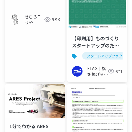
きむらこ
9.9K
うや
【印刷用】ものづくり
スタートアップのため
の契約ガイドライン
スタートアップファクトリ
FLAG｜旗
671
を掲げるイ
ノベーター
の実践書
1分でわかる ARES