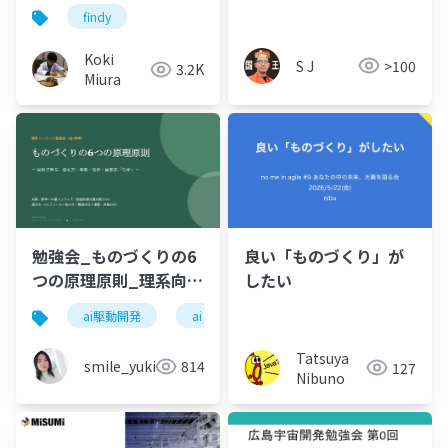
findy
Koki
S J
>100
3.2K
Miura
良い「ものづくり」が
勉強会_ものづくりの6
したい
つの原理原則_理系向け
6時間_2026_05_24_
ai駆動開発
ai
石黒友季子
Tatsuya
smile_yukiko_it
814
127
Nibuno