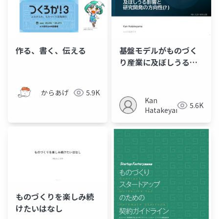
作る、書く、伝える
基盤モデルがものづく
り産業に及ぼしうる影
響と研究開発の方向性
(?) 2024年秋ver
からあげ
5.9K
Kan
5.6K
Hatakeyama
ものづくりを楽しみ続
けたいはなし