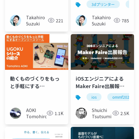
態表示器の製作で得た
の枠
3dプリンター
ハン
教訓
Takahiro
Takahiro
221
785
Suzuki
Suzuki
動くものづくりをもっ
iOSエンジニアによる
と手軽にする
Maker Faire出展報告
「UGOKU」シリーズの
#OMMF2024
ios
ommf2024
紹介
AOKI
Shuichi
1.1K
2.5K
Tomohiro
Tsutsumi