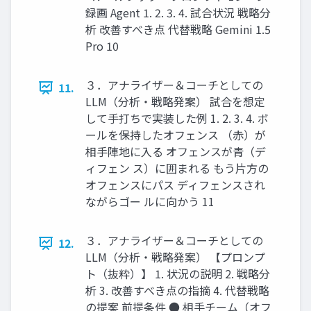
録画 Agent 1. 2. 3. 4. 試合状況 戦略分
析 改善すべき点 代替戦略 Gemini 1.5
Pro 10
３．アナライザー＆コーチとしての
11.
LLM（分析‧戦略発案） 試合を想定
して⼿打ちで実装した例 1. 2. 3. 4. ボ
ールを保持したオフェンス （⾚）が
相⼿陣地に⼊る オフェンスが⻘（デ
ィフェン ス）に囲まれる もう⽚⽅の
オフェンスにパス ディフェンスされ
ながらゴー ルに向かう 11
３．アナライザー＆コーチとしての
12.
LLM（分析‧戦略発案） 【プロンプ
ト（抜粋）】 1. 状況の説明 2. 戦略分
析 3. 改善すべき点の指摘 4. 代替戦略
の提案 前提条件 ● 相⼿チーム（オフ