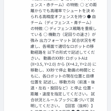
ェンス‧⾚チーム）の特徴: ○ どの距
離からでも⾼確率でシュートを決 め
られる⾼精度オフェンスを持つ ● ⾃
チーム（ディフェンス‧⻘チーム）
の特徴: ○ ディフェンス戦略を重視し
ている ○ 機動⼒（⾜回りの速さ）が
強み 出⼒フォーマット 試合状況を考
慮し、各場⾯で適切なロボットの移
動経路を 以下の形式で記述してくだ
さい。 動画のXX秒: ロボットAは
(X=3.5, Y=2.0) から (X=4.2, Y=2.0) に
移動し、XX秒で停⽌ 動画の時間とと
もに、各ロボットの現在位置と⽬標
位置を 記述し、移動⽅向（前進‧後
退‧左右‧旋回など）と停⽌ 位置‧
距離‧速度を指定してください。 試
合状況とルールブックに基づいて説
明してください。 【回答（抜粋）】