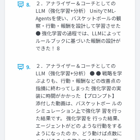
２．アナライザー＆コーチとしての
8.
LLM（強化学習+分析） UnityでML-
Agentsを使い、バスケットボールの観
察‧⾏動‧報酬を設計して学習させた
● 強化学習の過程では、LLMによって
ルールブックに基づいた報酬の設計が
できた！ 8
２．アナライザー＆コーチとしての
9.
LLM（強化学習+分析） ● ● 戦略を学
ぶよりも、⾏動‧報酬などの改善点の
指摘に終わってしまった 強化学習の実
装に時間がかかった 【プロンプト】
添付した動画は、バスケットボー ルの
シミュレーション上で強化学 習を⾏っ
た結果です。 強化学習を ⾏った結果、
エージェントがどの ような⾏動をする
ようになったの か、どう動けば点数に