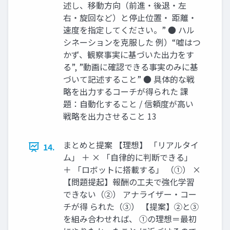
述し、移動⽅向（前進‧後退‧左
右‧旋回など）と停⽌位置‧ 距離‧
速度を指定してください。” ● ハル
シネーションを克服した 例）“嘘はつ
かず、観察事実に基づいた出⼒をす
る”, ”動画に確認できる事実のみに基
づいて記述すること” ● 具体的な戦
略を出⼒するコーチが得られた 課
題：⾃動化すること / 信頼度が⾼い
戦略を出⼒させること 13
まとめと提案 【理想】 「リアルタイ
14.
ム」 ＋ × 「⾃律的に判断できる」
＋ 「ロボットに搭載する」 （①） ×
【問題提起】報酬の⼯夫で強化学習
できない（②） アナライザー‧コー
チが得 られた（③） 【提案】②と③
を組み合わせれば、 ①の理想＝最初