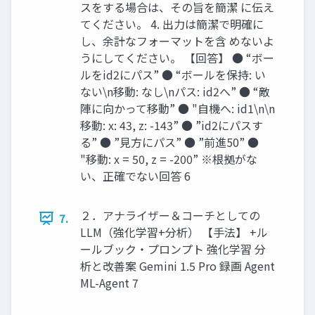
スをする場合は、その旨を簡潔 に伝え
てください。 4. 出⼒は簡潔で明確に
し、余計なフォーマットを含 めないよ
うにしてください。 【回答】 ● “ボー
ルをid2にパス” ● “ボールを保持: い
ない\n移動: なし\nパス: id2へ” ● “敵
陣に向かって移動” ● "⾃機へ: id1\n\n
移動: x: 43, z: -143” ● ”id2にパスす
る” ● ”⾒⽅にパス” ● ”前進50” ●
"移動: x = 50, z = -200” ※根拠がな
い、正確でない回答 6
２．アナライザー＆コーチとしての
7.
LLM（強化学習+分析） 【⼿法】 +ル
ールブック‧プロンプト 強化学習 分
析と改善案 Gemini 1.5 Pro 録画 Agent
ML-Agent 7