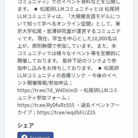
コミュニティ」でのイベント資料などを公開し
ます。 ◾️ 松尾研LLMコミュニティとは 松尾研
LLMコミュニティは、「大規模言語モデルにつ
いて知って学べるオンライン空間」として、東
京大学松尾・岩澤研究室が運営するコミュニテ
ィです。 現在、学生を中心とした10,000名以
上が、原則無償で参加しています。 また、本
コミュニティでは様々なイベント等を定期的に
開催しております。 是非下記のリンクより参
加申し込みをお待ちしております。 ◾️ 松尾研
LLMコミュニティの各種リンク ・今後のイベ
ント開催情報/参加申込；
https://tr.ee/7d_W4DsImD ・松尾研LLMコミ
ュニティ参加フォーム；
https://tr.ee/RyDfuRzS55 ・過去イベントアー
カイブ；https://tr.ee/wqdbFJJZ25
シェア
Facebook