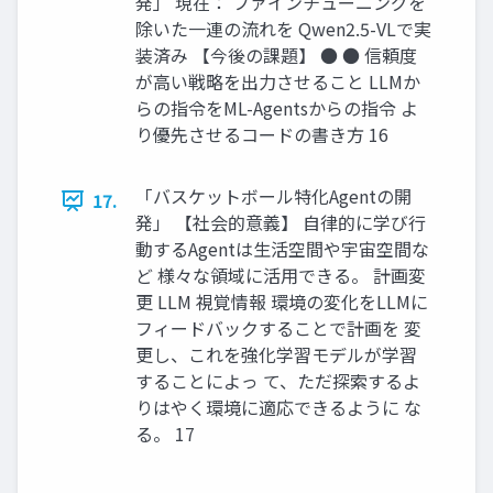
発」 現在： ファインチューニングを
除いた⼀連の流れを Qwen2.5-VLで実
装済み 【今後の課題】 ● ● 信頼度
が⾼い戦略を出⼒させること LLMか
らの指令をML-Agentsからの指令 よ
り優先させるコードの書き⽅ 16
「バスケットボール特化Agentの開
17.
発」 【社会的意義】 ⾃律的に学び⾏
動するAgentは⽣活空間や宇宙空間な
ど 様々な領域に活⽤できる。 計画変
更 LLM 視覚情報 環境の変化をLLMに
フィードバックすることで計画を 変
更し、これを強化学習モデルが学習
することによっ て、ただ探索するよ
りはやく環境に適応できるように な
る。 17