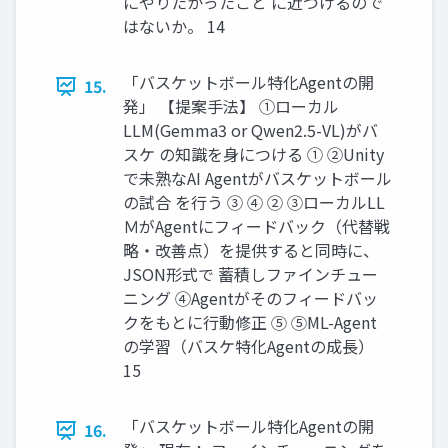
にやりたかったこと に近づけるので
はないか。 14
「バスケットボール特化Agentの開
15.
発」 【提案⼿法】 ①ローカル
LLM(Gemma3 or Qwen2.5-VL)がバ
スケ の知識を⾝につける ① ②Unity
で未熟なAI Agentがバスケットボール
の試合 を⾏う ③ ④ ② ③ローカルLL
ＭがAgentにフィードバック（代替戦
略‧改善点）を提供すると同時に、
JSON形式で 蓄積しファインチュー
ニング ④Agentがそのフィードバッ
クをもとに⾏動修正 ⑤ ⑤ML-Agent
の学習（バスケ特化Agentの成⻑）
15
「バスケットボール特化Agentの開
16.