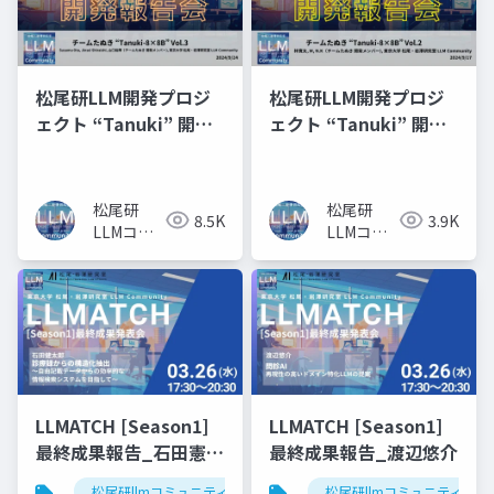
松尾研LLM開発プロジ
松尾研LLM開発プロジ
ェクト “Tanuki” 開発
ェクト “Tanuki” 開発
報告会 Vol.3
報告会 Vol.2
松尾研
松尾研
8.5K
3.9K
LLMコミ
LLMコミ
ュニティ
ュニティ
LLMATCH [Season1]
LLMATCH [Season1]
最終成果報告_石田憲太
最終成果報告_渡辺悠介
郎
松尾研llmコミュニティ
llmatch
松尾研llmコミュニティ
医療