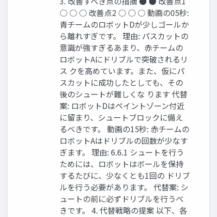
3. 改善すべき点の指摘 ● ● 改善点1
○ ○ ○ 改善点2 ○ ○ ○ 動画の05秒:
⻘チームのロボットDが少しゴールか
ら離れすぎです。 理由: パスカットの
意識が強すぎるあまり、⾚チームの
ロボットAにドリブルで突破されるリ
ス クを⾼めています。また、仮にパ
スカットに成功したとしても、その
後のシュートが難しくな ります 代替
案: ロボットDはペイントゾーン付近
に留まり、シュートブロックに備え
るべきです。 動画の15秒: ⾚チームの
ロボットAはドリブルの回数が少なす
ぎます。 理由: 6.6.1 シュートを⾏う
ためには、ロボットはボールを保持
するたびに、少なくとも1回の ドリブ
ルを⾏う必要があります。 代替案: シ
ュートの前に必ずドリブルを⾏うべ
きです。 4. 代替戦略の提案 以下、各