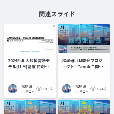
関連スライド
2024Fall 大規模言語モ
松尾研LLM開発プロジ
デル(LLM)講座 特別
ェクト “Tanuki” 開発
回：LLMの自己修正〜
報告会 Vol.1
OpenAI o1 の関連研
究〜
松尾研
松尾研
18.8K
16.4K
LLMコミ
LLMコミ
ュニティ
ュニティ