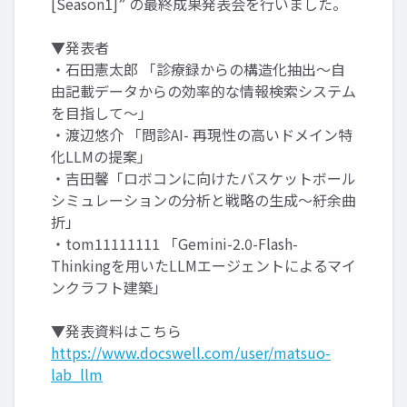
[Season1]” の最終成果発表会を行いました。
▼発表者
・石田憲太郎 「診療録からの構造化抽出〜自
由記載データからの効率的な情報検索システム
を目指して〜」
・渡辺悠介 「問診AI- 再現性の高いドメイン特
化LLMの提案」
・吉田馨「ロボコンに向けたバスケットボール
シミュレーションの分析と戦略の生成〜紆余曲
折」
・tom11111111 「Gemini-2.0-Flash-
Thinkingを用いたLLMエージェントによるマイ
ンクラフト建築」
▼発表資料はこちら
https://www.docswell.com/user/matsuo-
lab_llm