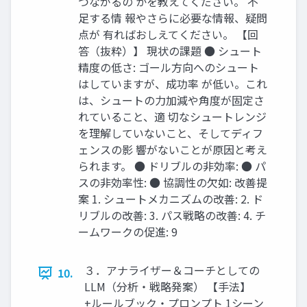
つながるの かを教えてください。 不
⾜する情 報やさらに必要な情報、疑問
点が 有ればおしえてください。 【回
答（抜粋）】 現状の課題 ● シュート
精度の低さ: ゴール⽅向へのシュート
はしていますが、成功率 が低い。これ
は、シュートの⼒加減や⾓度が固定さ
れていること、適 切なシュートレンジ
を理解していないこと、そしてディフ
ェンスの影 響がないことが原因と考え
られます。 ● ドリブルの⾮効率: ● パ
スの⾮効率性: ● 協調性の⽋如: 改善提
案 1. シュートメカニズムの改善: 2. ド
リブルの改善: 3. パス戦略の改善: 4. チ
ームワークの促進: 9
３．アナライザー＆コーチとしての
10.
LLM（分析‧戦略発案） 【⼿法】
+ルールブック‧プロンプト 1シーン