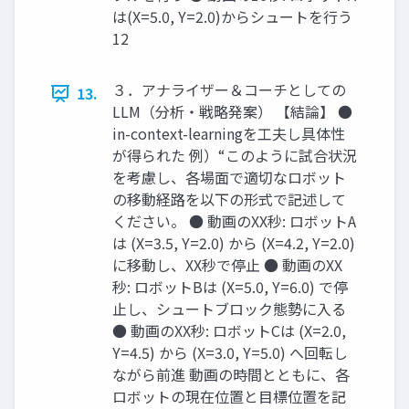
は(X=5.0, Y=2.0)からシュートを⾏う
12
３．アナライザー＆コーチとしての
13.
LLM（分析‧戦略発案） 【結論】 ●
in-context-learningを⼯夫し具体性
が得られた 例）“このように試合状況
を考慮し、各場⾯で適切なロボット
の移動経路を以下の形式で記述して
ください。 ● 動画のXX秒: ロボットA
は (X=3.5, Y=2.0) から (X=4.2, Y=2.0)
に移動し、XX秒で停⽌ ● 動画のXX
秒: ロボットBは (X=5.0, Y=6.0) で停
⽌し、シュートブロック態勢に⼊る
● 動画のXX秒: ロボットCは (X=2.0,
Y=4.5) から (X=3.0, Y=5.0) へ回転し
ながら前進 動画の時間とともに、各
ロボットの現在位置と⽬標位置を記