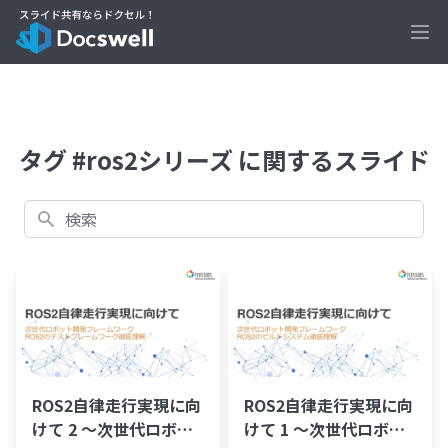
Ope
タグ #ros2シリーズ に関するスライド
検索
ROS2自律走行実現に向
ROS2自律走行実現に向
けて 2 ～次世代ロボッ
けて 1 ～次世代ロボッ