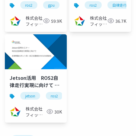
ト開発フレームワーク
ト開発フレームワーク
ros2
gpu
ロボット
ros2
自律走行
自律走行
ro
ROS2のビルドシステム
ROS2のビルドシステム
徹底理解～
徹底理解～
株式会社
株式会社
59.9K
36.7K
（2022/11/30）
（2022/10/17）
フィック
フィック
スターズ
スターズ
Jetson活用 ROS2自
律走行実現に向けて ～
自律移動ロボット用ー
jetson
ros2
cuda
自律走行
cud
自己位置推定のCUDA高
速化～（2021/11/04）
株式会社
30K
フィック
スターズ