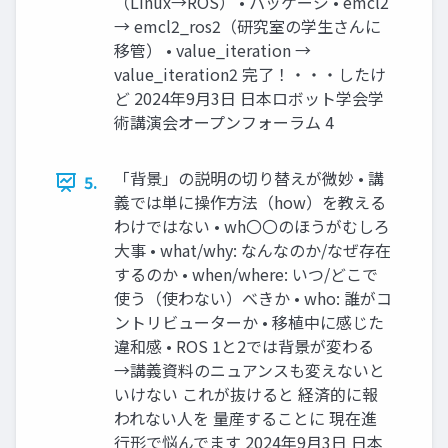
（Linux→ROS） • パッケージ • emcl2
→ emcl2_ros2（研究室の学生さんに
移管） • value_iteration →
value_iteration2 完了！・・・したけ
ど 2024年9月3日 日本ロボット学会学
術講演会オープンフォーラム 4
「背景」の説明の切り替えが微妙 • 講
5.
義では単に操作方法（how）を教える
わけではない • wh〇〇のほうがむしろ
大事 • what/why: なんなのか/なぜ存在
するのか • when/where: いつ/どこで
使う（使わない）べきか • who: 誰がコ
ントリビューターか • 移植中に感じた
違和感 • ROS 1と2では背景が変わる
→講義資料のニュアンスも変えないと
いけない これが抜けると 経済的に報
われない人を 量産することに 現在進
行形で悩んでます 2024年9月3日 日本