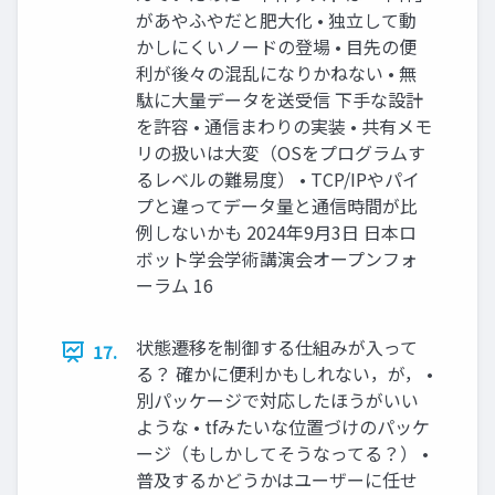
があやふやだと肥大化 • 独立して動
かしにくいノードの登場 • 目先の便
利が後々の混乱になりかねない • 無
駄に大量データを送受信 下手な設計
を許容 • 通信まわりの実装 • 共有メモ
リの扱いは大変（OSをプログラムす
るレベルの難易度） • TCP/IPやパイ
プと違ってデータ量と通信時間が比
例しないかも 2024年9月3日 日本ロ
ボット学会学術講演会オープンフォ
ーラム 16
状態遷移を制御する仕組みが入って
17.
る？ 確かに便利かもしれない，が， •
別パッケージで対応したほうがいい
ような • tfみたいな位置づけのパッケ
ージ（もしかしてそうなってる？） •
普及するかどうかはユーザーに任せ