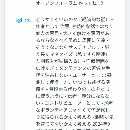
オープンフォーラム かってね 12
どうすりゃいいのか（経済的な話） •
13.
作者として 注意: 客観的な話ではなく
個人の意見 • 大きく儲ける意図があ
るならなるべく早めに周囲に伝達 •
そうでないならサステナブルに • 細
く長くマネタイズ（私ですら関連し
た副収入が結構入る） • 守備範囲を
広げすぎてメンテナンスの苦労や手
柄を独占しない • ユーザーとして: 感
謝して使う一方，いつでも逃げる準
備を • 普段から代わりのものをたま
に使うように • 信者，養分にならな
い • コントリビューターとして • 純粋
なボランティアじゃなくて何が代わ
りに得られるかよく考える • 親切が鬼
を育ててないかよく考える 2024年9