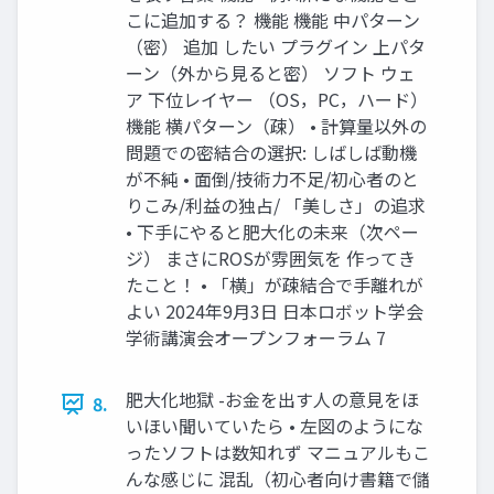
こに追加する？ 機能 機能 中パターン
（密） 追加 したい プラグイン 上パタ
ーン（外から見ると密） ソフト ウェ
ア 下位レイヤー （OS，PC，ハード）
機能 横パターン（疎） • 計算量以外の
問題での密結合の選択: しばしば動機
が不純 • 面倒/技術力不足/初心者のと
りこみ/利益の独占/ 「美しさ」の追求
• 下手にやると肥大化の未来（次ペー
ジ） まさにROSが雰囲気を 作ってき
たこと！ • 「横」が疎結合で手離れが
よい 2024年9月3日 日本ロボット学会
学術講演会オープンフォーラム 7
肥大化地獄 -お金を出す人の意見をほ
8.
いほい聞いていたら • 左図のようにな
ったソフトは数知れず マニュアルもこ
んな感じに 混乱（初心者向け書籍で儲