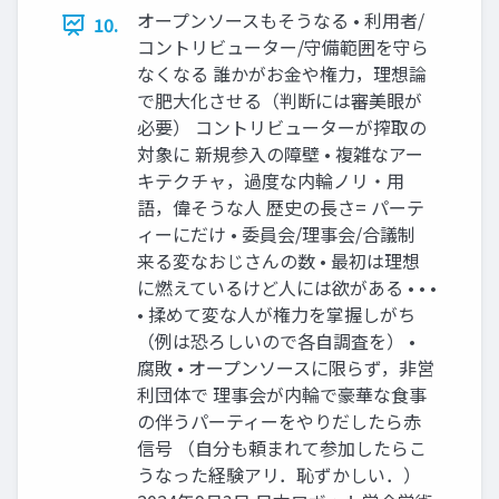
オープンソースもそうなる • 利用者/
10.
コントリビューター/守備範囲を守ら
なくなる 誰かがお金や権力，理想論
で肥大化させる（判断には審美眼が
必要） コントリビューターが搾取の
対象に 新規参入の障壁 • 複雑なアー
キテクチャ，過度な内輪ノリ・用
語，偉そうな人 歴史の長さ= パーテ
ィーにだけ • 委員会/理事会/合議制
来る変なおじさんの数 • 最初は理想
に燃えているけど人には欲がある • • •
• 揉めて変な人が権力を掌握しがち
（例は恐ろしいので各自調査を） •
腐敗 • オープンソースに限らず，非営
利団体で 理事会が内輪で豪華な食事
の伴うパーティーをやりだしたら赤
信号 （自分も頼まれて参加したらこ
うなった経験アリ．恥ずかしい．）