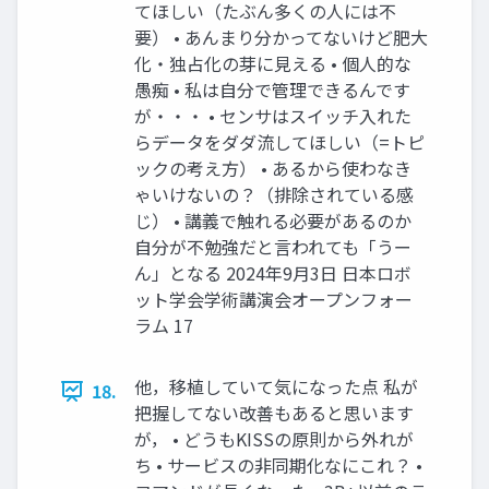
てほしい（たぶん多くの人には不
要） • あんまり分かってないけど肥大
化・独占化の芽に見える • 個人的な
愚痴 • 私は自分で管理できるんです
が・・・ • センサはスイッチ入れた
らデータをダダ流してほしい（=トピ
ックの考え方） • あるから使わなき
ゃいけないの？（排除されている感
じ） • 講義で触れる必要があるのか
自分が不勉強だと言われても「うー
ん」となる 2024年9月3日 日本ロボ
ット学会学術講演会オープンフォー
ラム 17
他，移植していて気になった点 私が
18.
把握してない改善もあると思います
が， • どうもKISSの原則から外れが
ち • サービスの非同期化なにこれ？ •