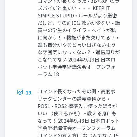
コマンドが長くなった • 3B+以前のラ
ズパイだと重たい・・・ KEEP IT
SIMPLE STUPID • ルールがより厳密
だけど，その割には救いが少ない • 講
義中の学生のイライラ・ヘイトが私
に向かう！ • 機能がまだ欠けてる？ •
誰も自分がやると言い出さないよう
な雰囲気になってない？ • 通信周りが
こなれてない 2024年9月3日 日本ロ
ボット学会学術講演会オープンフォ
ーラム 18
コマンド長くなったぞの例 • 高度ポ
19.
リテクセンターの講義資料から •
ROS1 • ROS2 標準入力使ったほうが
いい （使えるかも） • 教える身にも
なって！ 2024年9月3日 日本ロボット
学会学術講演会オープンフォーラム
コマンドの考え方に なじんでない 19