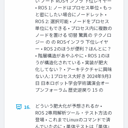
い ノード ROSインフラ 下位レイヤー
• ROS 1: ノードはプロセス単位 • もっ
と密にしたい場合にノードレット •
ROS 2: 選択可能 • ノードをプロセス
単位にもできる • プロセス内に複数の
ノードを置ける 切替 驚異の テクノロ
ジー の の ROSインフラ 下位レイヤ
ー • ROS 2のほうが便利？ほんとに？
• 階層構造があやふやに • ROS 1のほ
うが構造化されている • 実装が肥大
化してない？ • アーキテクチャに興味
ない人: 1プロセス大好き 2024年9月3
日 日本ロボット学会学術講演会オー
プンフォーラム 歴史逆戻り 15 の
どういう肥大化が予想されるか •
16.
ROS 2専用解析ツール・テスト方法の
登場 • これまでLinuxのコマンドで済
んでいたのに • 単体テストは「単体」