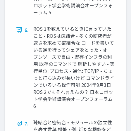
ロボット学会学術講演会オープンフォ
ーラム 5
ROS 1を教えているときに言っていた
6.
こと • ROSは疎結合 • 多くの研究者が
速さを求めて密結合な コードを書いて
いる逆を行ってシェアをとった • オー
プンソースで自由 • 既存インフラの利
用 既存のコマンドで 解析しやすい • 実
行単位: プロセス • 通信: TCP/IP • ちょ
っと打ち込みが長いけど コマンドライ
ンでいろいろ操作可能 2024年9月3日
ROS 2でもそれ言えんの？ 日本ロボッ
ト学会学術講演会オープンフォーラム
6
疎結合と密結合 • モジュールの独立性
7.
を表す言葉 機能 • 例: 新たな機能をど