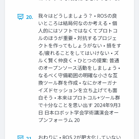
我々はどうしましょう？ • ROSの良
20.
いところは結局何なのか考える • 個
人的にはソフトではなくてプロトコ
ルのほうが重要 • 対抗するプロジェ
クトを作ってもしょうがない • 損をす
る/疲れることをしてはいけない • ズ
ルく賢く仲良く • ひとつの提案: 普通
のオープンソース活動をしましょう •
なるべく守備範囲の明確な小さな互
換ツール群を作成 • なにかオーガナ
イズドセッションを立ち上げても面
白そう • 本来はプロトコル+ツール群
で十分なことを思い出す 2024年9月3
日 日本ロボット学会学術講演会オー
プンフォーラム 20
おわりに • ROS 2が肥大化していない
21.