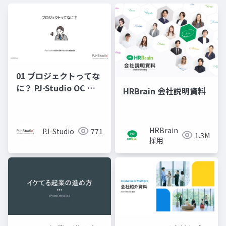
01 プロジェクトってな
に？ PJ-Studio OC 公
HRBrain 会社説明資料
開用
HRBrain
PJ-Studio
771
1.3M
採用