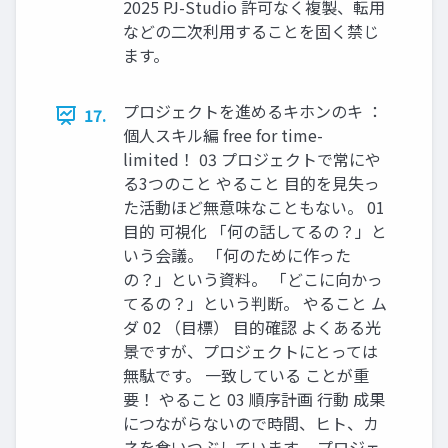
2025 PJ-Studio 許可なく複製、転用
などの二次利用することを固く禁じ
ます。
プロジェクトを進めるキホンのキ ：
17.
個人スキル編 free for time-
limited！ 03 プロジェクトで常にや
る3つのこと やること 目的を見失っ
た活動ほど無意味なこともない。 01
目的 可視化 「何の話してるの？」と
いう会議。 「何のために作った
の？」という資料。 「どこに向かっ
てるの？」という判断。 やること ム
ダ 02 （目標） 目的確認 よくある光
景ですが、プロジェクトにとっては
無駄です。 一致している ことが重
要！ やること 03 順序計画 行動 成果
につながらないので時間、ヒト、カ
ネを食いつぶしています。 プロジェ