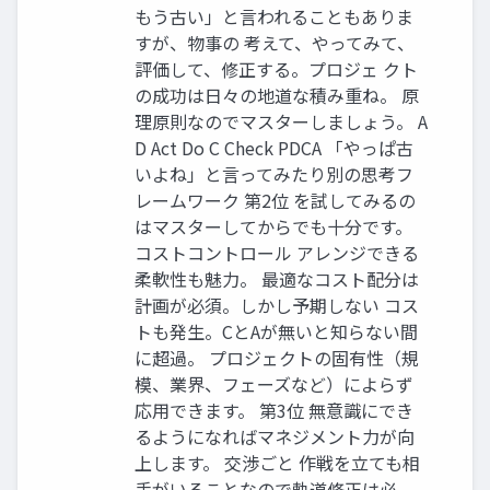
もう古い」と言われることもありま
すが、物事の 考えて、やってみて、
評価して、修正する。プロジェ クト
の成功は日々の地道な積み重ね。 原
理原則なのでマスターしましょう。 A
D Act Do C Check PDCA 「やっぱ古
いよね」と言ってみたり別の思考フ
レームワーク 第2位 を試してみるの
はマスターしてからでも十分です。
コストコントロール アレンジできる
柔軟性も魅力。 最適なコスト配分は
計画が必須。しかし予期しない コス
トも発生。CとAが無いと知らない間
に超過。 プロジェクトの固有性（規
模、業界、フェーズなど）によらず
応用できます。 第3位 無意識にでき
るようになればマネジメント力が向
上します。 交渉ごと 作戦を立ても相
手がいることなので軌道修正は必