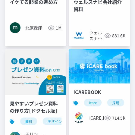
イケてる起業の進め方
ウェルスナビ会社紹介
資料
北原麦郎
1M
ウェル
881.6K
スナビ
株式会
社
iCAREBOOK
見やすいプレゼン資料
icare
採用
の作り方[ドクセル版]
iCARE,Inc
714.5K
資料
デザイン
資料作成
powerpoint
モリシ