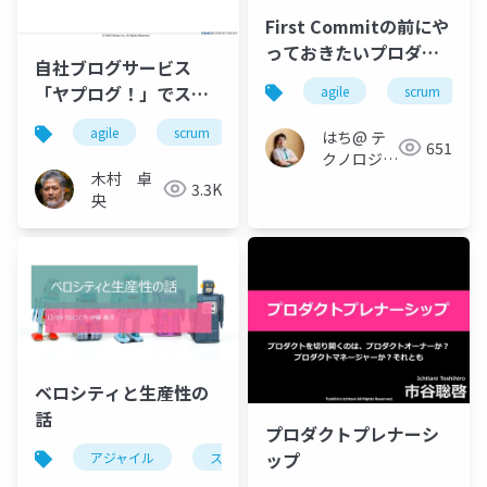
First Commitの前にや
っておきたいプロダク
自社ブログサービス
トオーナーのお仕事
「ヤプログ！」でスク
agile
scrum
ラム開発
agile
scrum
rsgt2015
はち@ テ
651
クノロジー
木村 卓
メディア
3.3K
央
「Newbee」
ベロシティと生産性の
話
プロダクトプレナーシ
ップ
アジャイル
スクラム
ベロシティ