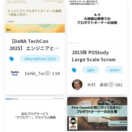
【DeNA TechCon
2025】 エンジニアとプ
2015年 POStudy
ロダクトオーナーの兼
Large Scale Scrum
dena techcon 2025
務 〜成長と学び〜
agile
scrum
DeNA_Tech
3.9K
木村 卓央
682