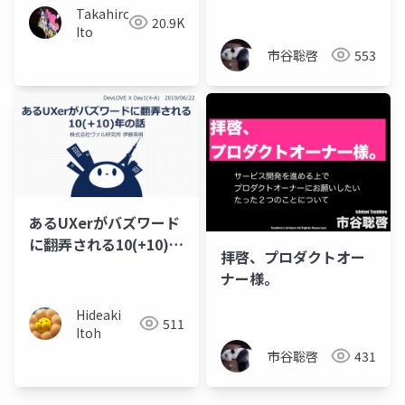
Takahiro
20.9K
Ito
市谷聡啓
553
あるUXerがバズワード
に翻弄される10(+10)年
拝啓、プロダクトオー
の話
ナー様。
Hideaki
511
Itoh
市谷聡啓
431