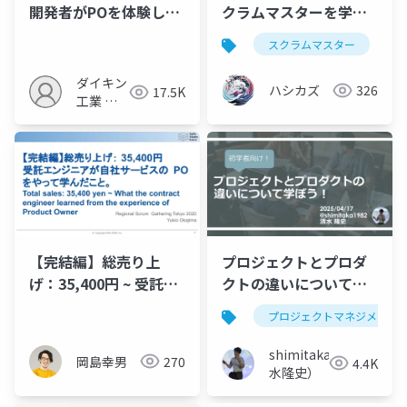
開発者がPOを体験して
クラムマスターを学ん
得た学びと営業部門へ
だら、自分が変わって
スクラムマスター
の内製スケールの実
チームも変わった
践」
ダイキン
ハシカズ
326
17.5K
工業 ア
ジャイル
内製セン
ター
【完結編】総売り上
プロジェクトとプロダ
げ：35,400円 ~ 受託エ
クトの違いについて学
ンジニアが自社サービ
ぼう！
プロジェクトマネジメント
スのPOをやって学んだ
こと
shimitaka（清
岡島幸男
270
4.4K
水隆史）