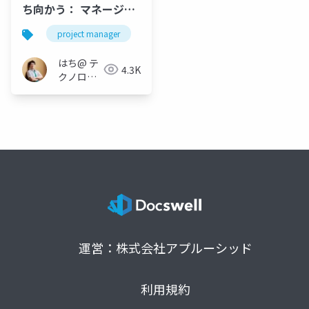
ち向かう： マネージャ
ーとチームメンバーが
project manager
知るべき3つの原則
はち@ テ
4.3K
クノロジ
ーメディ
ア
「Newbee」
運営：株式会社アプルーシッド
利用規約