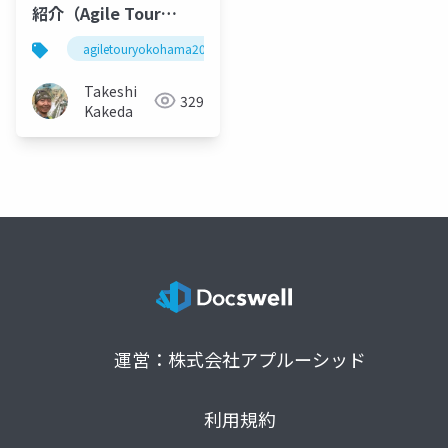
紹介（Agile Tour
Yokohama 2025）
agiletouryokohama2025
agileyokohama
アジャ
Takeshi
329
Kakeda
運営：株式会社アプルーシッド
利用規約