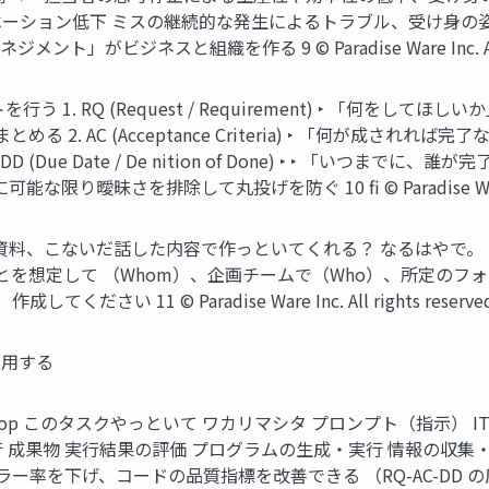
ーション低下 ミスの継続的な発生によるトラブル、受け身の姿
ビジネスと組織を作る 9 © Paradise Ware Inc. All rig
う 1. RQ (Request / Requirement) ‣ 「何をし
2. AC (Acceptance Criteria) ‣ 「何が成さ
Due Date / De nition of Done) ‣ ‣ 「いつま
昧さを排除して丸投げを防ぐ 10 fi © Paradise Ware Inc. A
の資料、こないだ話した内容で作っといてくれる？ なるはやで。 
を想定して （Whom）、企画チームで（Who）、所定のフォル
ださい 11 © Paradise Ware Inc. All rights reserved
も適用する
e-Loop このタスクやっといて ワカリマシタ プロンプト（指示）
 成果物 実行結果の評価 プログラムの生成・実行 情報の収集
率を下げ、コードの品質指標を改善できる （RQ-AC-DD の