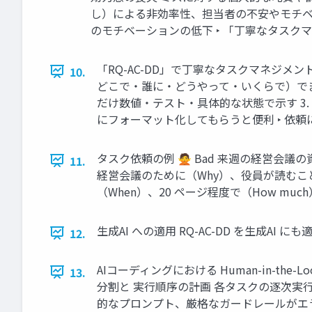
し）による非効率性、担当者の不安やモチベ
のモチベーションの低下 ‣ 「丁寧なタスクマネジメント」が
「RQ-AC-DD」で丁寧なタスクマネジメントを行
10.
どこで・誰に・どうやって・いくらで）でまとめる 
だけ数値・テスト・具体的な状態で示す 3. DD (
にフォーマット化してもらうと便利 ‣ 依頼に可能な限り曖
タスク依頼の例 🙅 Bad 来週の経営会議
11.
経営会議のために（Why）、役員が読むこと
（When）、20 ページ程度で（How much）作成してく
生成AI への適用 RQ-AC-DD を生成AI に
12.
AIコーディングにおける Human-in-th
13.
分割と 実行順序の計画 各タスクの逐次実行
的なプロンプト、厳格なガードレールがエラー