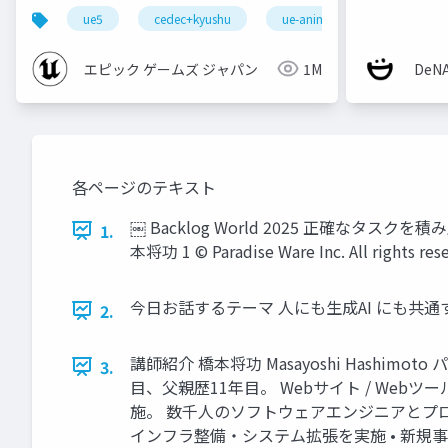
【CEDEC+KYUSHU 2022】
ue5
cedec+kyushu
ue-animation
ue-opt
エピック ゲームズ ジャパン
1M
De
各ページのテキスト
￼ Backlog World 2025 正確な
1.
本将功 1 © Paradise Ware Inc. All rights res
今日お話するテーマ 人にも生成AI にも共通するタスクマネ
2.
講師紹介 橋本将功 Masayoshi Hashi
3.
目、父親歴11年目。 Webサイト / Webツ
施。 数千人のソフトウェアエンジニアとプロジ
インフラ整備・システム拡張を実施 • 新規事