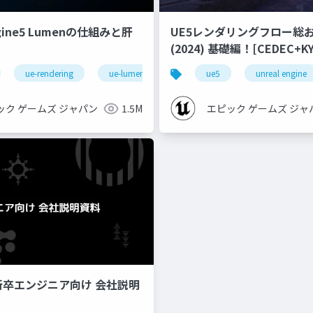
ngine5 Lumenの仕組みと肝
UE5レンダリングフロー総
(2024) 基礎編！[CEDEC+KYUSHU
2024]
ue-rendering
ue-lumen
ue5
unreal engine
ック ゲームズ ジャパン
1.5M
エピック ゲームズ ジャ
新卒エンジニア向け 会社説明