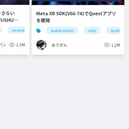
おさらい
Meta XR SDK(V66-74)でQuestアプリ
を開発
ue-rendering
spatial anchor
unity
quest pro
パン
1.3M
あうぜん
1.2M