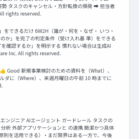
勢 タスクのキャンセル・方針転換の頻発 ➡ 担当者
hts reserved.
てほしいか」をできるだけ 6W2H（誰が・何を・なぜ・ いつ・
れれば完了なのか」を完了の判定条件（受け入れ基 準）をできる
でに、誰が完了を確認するか」を明示する 慣れない場合は生成AI
ll rights reserved.
 Good 新規事業検討のための資料を（What）、
ダに（Where）、来週月曜日の午前 10 時までに
.
 ITエンジニア AIエージェント ガードレール タスクの
・分析 外部アプリケーションと の連携 簡潔かつ具体
原則を活用できる） ‣ まだ限界はある一方で、今後