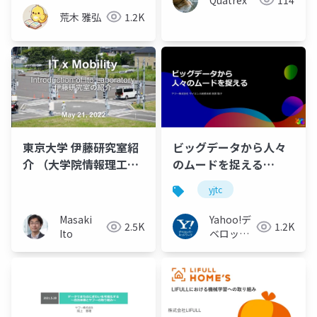
荒木 雅弘
1.2K
東京大学 伊藤研究室紹
ビッグデータから人々
介 （大学院情報理工学
のムードを捉える
系研究科 創造情報学専
#yjtc
yjtc
攻 2022年度大学院入試
説明会）
Masaki
Yahoo!デ
2.5K
1.2K
Ito
ベロッパ
ーネット
ワーク