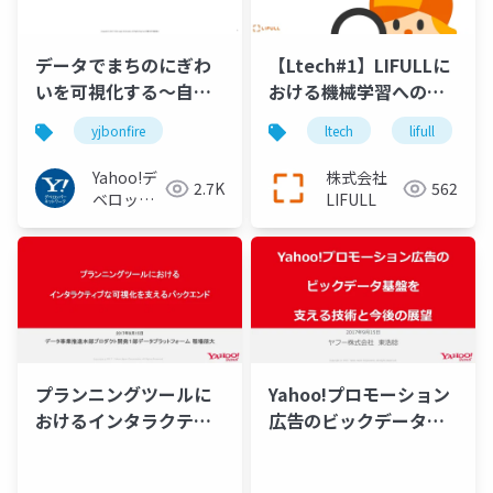
データでまちのにぎわ
【Ltech#1】LIFULLに
いを可視化する〜自治
おける機械学習への取
体様とヤフーの取り組
り組み
yjbonfire
ltech
lifull
み〜 #yjbonfire
Yahoo!デ
株式会社
2.7K
562
ベロッパ
LIFULL
ーネット
ワーク
プランニングツールに
Yahoo!プロモーション
おけるインタラクティ
広告のビックデータ基
ブな可視化を支えるバ
盤を支える技術と今後
ックエンド
の展望