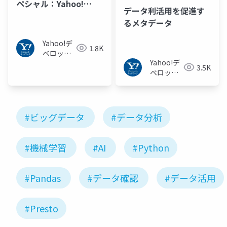
ペシャル：Yahoo!
データ利活用を促進す
JAPANにおけるメタデ
るメタデータ
ータ管理の試み
Yahoo!デ
1.8K
ベロッパ
Yahoo!デ
ーネット
3.5K
ベロッパ
ワーク
ーネット
ワーク
#ビッグデータ
#データ分析
#機械学習
#AI
#Python
#Pandas
#データ確認
#データ活用
#Presto