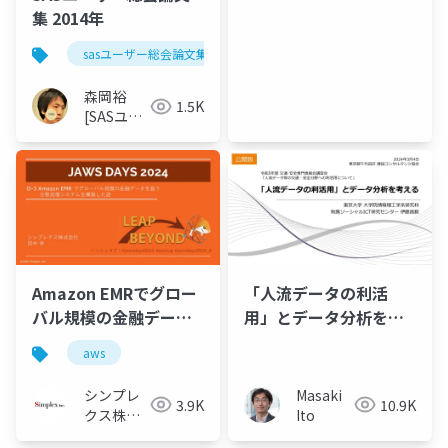
集 2014年
sasユーザー総会論文集 2014年
森岡裕
1.5K
[SASユー
ザー総会
世話人]
Amazon EMRでグロー
「人流データの利活
バル規模の金融データ
用」とデータ分析を考
を扱う分散処理システ
える by 伊藤昌毅（公開
aws
ムを構築した話
版）
シンプレ
Masaki
3.9K
10.9K
クス株式
Ito
会社