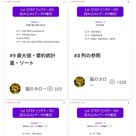
#9 最大値・要約統計
#8 列の参照
量・ソート
猫のタロ
>100
ー
猫のタロー
103