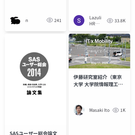
業化
Lazuli
n
241
33.8K
HR
team
伊藤研究室紹介（東京
大学 大学院情報理工学
系研究科 創造情報学専
攻）大学院入試説明会
2024
Masaki Ito
1K
SASユーザー総会論文