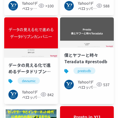
Yahoo!デ
Yahoo!デ
>100
588
ベロッパ
ベロッパー
ーネット
ネットワー
ワーク
ク
僕とヤフーと時々
Teradata #prestodb
データの見える化で進
めるデータドリブンカ
prestodb
ンパニー #devsumiC
devsumic
Yahoo!デ
537
ベロッパー
Yahoo!デ
ネットワー
842
ベロッパー
ク
ネットワー
ク