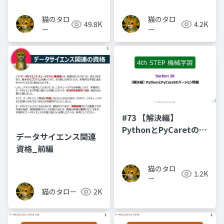
猫のタロ
猫のタロ
49.8K
4.2K
ー
ー
#73 【解決編】
PythonとPyCaretのバ
データサイエンス関連
ージョン問題
資格_前編
猫のタロ
1.2K
ー
猫のタロー
2K