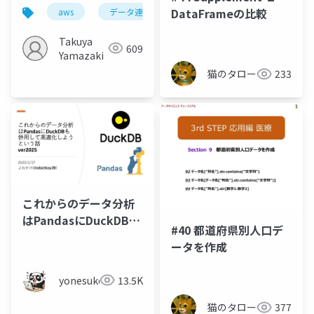
SDK for pandas
DataFrameの比較
aws
データ連携
Takuya
609
Yamazaki
猫のタロー
233
これからのデータ分析
はPandasにDuckDBも
#40 都道府県別人口デ
併用して高速化しよう
ータを作成
という話 ver2025
yonesuke
13.5K
猫のタロー
377