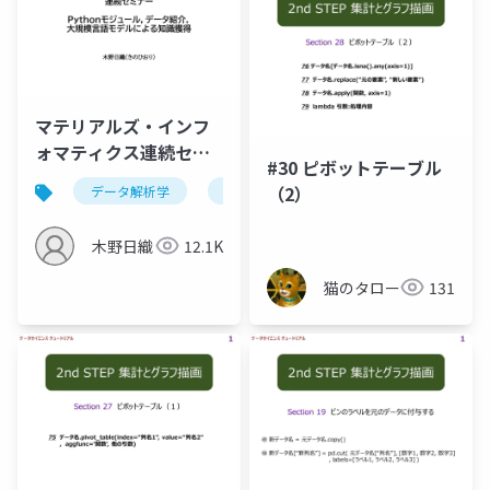
マテリアルズ・インフ
ォマティクス連続セミ
#30 ピボットテーブル
ナー,最低限のPython
（2）
データ解析学
セミナー
package,データ紹
介,LLMによる知識獲得
木野日織
12.1K
猫のタロー
131