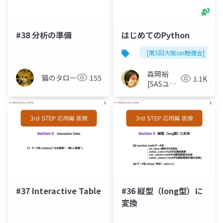
#38 分析の準備
はじめてのPython
[第5回大阪sas勉強会]
森岡裕
猫のタロー
155
1.1K
[SASユー
ザー総会
世話人]
#37 Interactive Table
#36 縦型（long型）に
変換