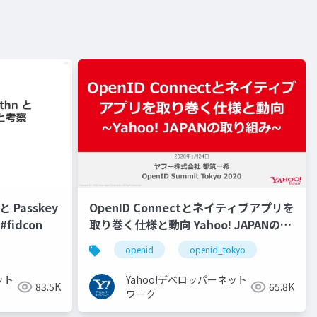
 Passkey
OpenID Connectとネイティブアプリを
fidcon
取り巻く仕様と動向 Yahoo! JAPANの取
り組み #openid #openid_tokyo
openid
openid_tokyo
ット
Yahoo!デベロッパーネット
83.5K
65.8K
ワーク