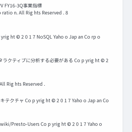
億 PV FY16-3Q事業指標
atio n. All Rig hts Reserved . 8
rig ht © 2 0 1 7 NoSQL Yaho o Jap an Co rp o
タラクティブに分析する必要がある Co p yrig ht © 2
l Rig hts Reserved .
 p yrig ht © 2 0 1 7 Yaho o Jap an Co
wiki/Presto-Users Co p yrig ht © 2 0 1 7 Yaho o