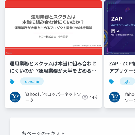
運用業務とスクラムは本当に組み合わせ
ZAP - Z
にくいのか︖運用業務が大半を占めるプ
アプリケーシ
ロダクト開発での試行錯誤
YJTC21 B-3
devsumi
yjtc
Yahoo!デベロッパーネットワ
Ya
44K
ーク
ワー
各ページのテキスト