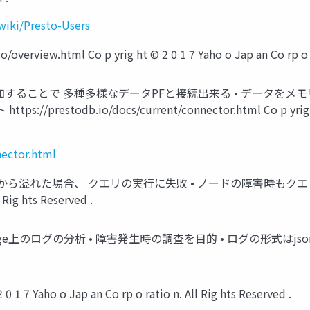
wiki/Presto-Users
o/overview.html Co p yrig ht © 2 0 1 7 Yaho o Jap an Co rp o r
コネクターを追加することで 多種多様なデータPFと接続出来る • データを
stodb.io/docs/current/connector.html Co p yrig ht © 2 
nector.html
ータがメモリから溢れた場合、 クエリの実行に失敗 • ノードの障害時もクエリ
l Rig hts Reserved .
e上のログの分析 • 障害発生時の調査を目的 • ログの形式はjson+gz Co p yr
 Yaho o Jap an Co rp o ratio n. All Rig hts Reserved .