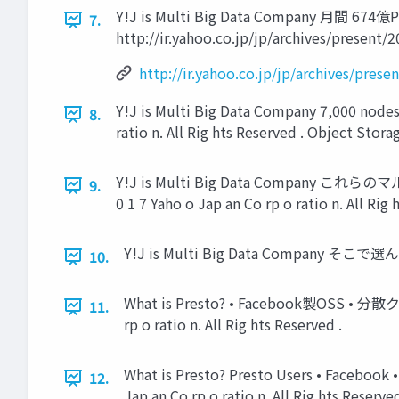
Y!J is Multi Big Data Company 月間 67
7.
http://ir.yahoo.co.jp/jp/archives/present/20
http://ir.yahoo.co.jp/jp/archives/pres
Y!J is Multi Big Data Company 7,000 node
8.
ratio n. All Rig hts Reserved . Object Stora
Y!J is Multi Big Data Compa
9.
0 1 7 Yaho o Jap an Co rp o ratio n. All Rig 
Y!J is Multi Big Data Company そこで選んだのは、
10.
What is Presto? • Facebook製OSS
11.
rp o ratio n. All Rig hts Reserved .
What is Presto? Presto Users • Facebook •
12.
Jap an Co rp o ratio n. All Rig hts Reserved