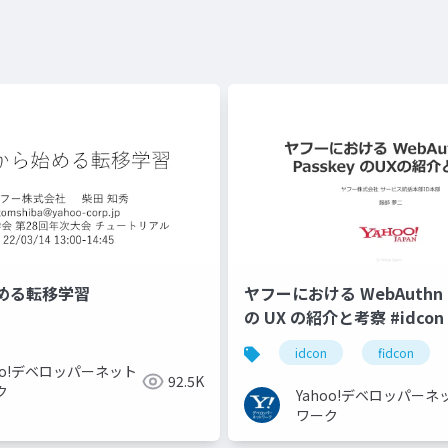
める転移学習
ヤフーにおける WebAuthn と
の UX の紹介と考察 #idcon #
idcon
fidcon
hoo!デベロッパーネット
92.5K
ク
Yahoo!デベロッパーネ
ワーク