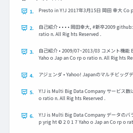
Presto in Y!J 2017年3月15日 岡田 幸大 Co p yrig 
1.
自己紹介 • • • • 岡田幸大, #新卒2009 github: @
2.
ratio n. All Rig hts Reserved .
自己紹介 • 2009/07~2013/03 コメント機能 BE開発
3.
Yaho o Jap an Co rp o ratio n. All Rig hts Re
アジェンダ • Yahoo! Japanのマルチビッグデータ • Pres
4.
Y!J is Multi Big Data Company サ
5.
o ratio n. All Rig hts Reserved .
Y!J is Multi Big Data Com
6.
p yrig ht © 2 0 1 7 Yaho o Jap an Co rp o rat