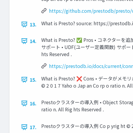
https://github.com/prestodb/presto/
What is Presto? source: https://prestodb.i
13.
What is Presto? ✅ Pros • 
14.
サポート • UDF(ユーザー定義関数) サポート https://pre
hts Reserved .
https://prestodb.io/docs/current/con
What is Presto? ❌ Cons • デ
15.
© 2 0 1 7 Yaho o Jap an Co rp o ratio n. Al
Prestoクラスターの導入例 • Object Storag
16.
ratio n. All Rig hts Reserved .
Prestoクラスターの導入例 Co p yrig ht © 2 0 1 7
17.