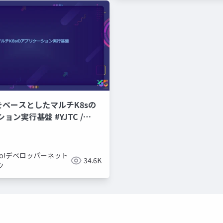
CPをベースとしたマルチK8sの
ョン実行基盤 #YJTC /
hoo!デベロッパーネット
34.6K
ク