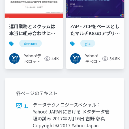
運用業務とスクラムは
ZAP - ZCPをベースとし
本当に組み合わせにく
たマルチK8sのアプリケ
いのか︖運用業務が大
ーション実行基盤
devsumi
yjtc
半を占めるプロダクト
#YJTC / YJTC21 B-3
開発での試行錯誤
Yahoo!デ
Yahoo!
44K
34.6K
ベロッパ
デベロッ
ーネット
パーネッ
ワーク
トワーク
各ページのテキスト
データテクノロジースペシャル：
1.
Yahoo! JAPANにおける メタデータ管
理の試み 2017年2月16日 吉野 彰真
Copyright © 2017 Yahoo Japan