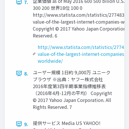
企業価値 as of May 2016 600 500 bilion U.S. do
7.
300 200 世界18位 100 0
http://www.statista.com/statistics/277483/
value-of-the-largest-internet-companies-wo
Copyright © 2017 Yahoo Japan Corporation. A
Reserved. 6
http://www.statista.com/statistics/27748
value-of-the-largest-internet-companies-
worldwide/
ユーザー規模 1日約 9,000万 ユニーク
8.
ブラウザ ※出典：ヤフー株式会社
2016年度第3四半期事業指標推移表
（2016年4月-12月の平均） Copyright
© 2017 Yahoo Japan Corporation. All
Rights Reserved. 7
提供サービス Media US YAHOO!
9.