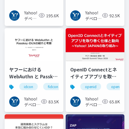
Yahoo!
Yahoo!
195.6K
92.5K
デベロ
デベロッ
ッパー
パーネッ
ネット
トワーク
ワーク
ヤフーにおける
OpenID Connectとネ
WebAuthn と Passkey
イティブアプリを取り
の UX の紹介と考察
巻く仕様と動向 Yahoo!
idcon
fidcon
openid
openid_to
#idcon #fidcon
JAPANの取り組み
#openid
Yahoo!
Yahoo!
83.5K
65.8K
#openid_tokyo
デベロッ
デベロッ
パーネッ
パーネッ
トワーク
トワーク