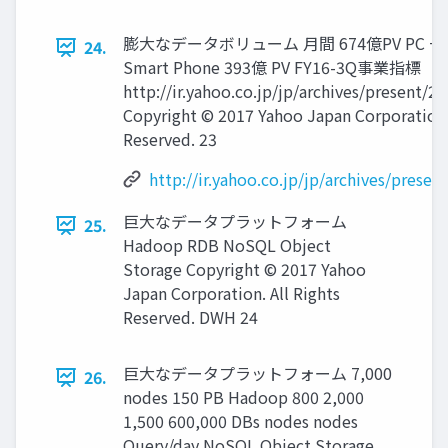
膨大なデータボリューム 月間 674億PV PC + そ
24.
Smart Phone 393億 PV FY16-3Q事業指標
http://ir.yahoo.co.jp/jp/archives/present/
Copyright © 2017 Yahoo Japan Corporation. 
Reserved. 23
http://ir.yahoo.co.jp/jp/archives/prese
巨大なデータプラットフォーム
25.
Hadoop RDB NoSQL Object
Storage Copyright © 2017 Yahoo
Japan Corporation. All Rights
Reserved. DWH 24
巨大なデータプラットフォーム 7,000
26.
nodes 150 PB Hadoop 800 2,000
1,500 600,000 DBs nodes nodes
Query/day NoSQL Object Storage