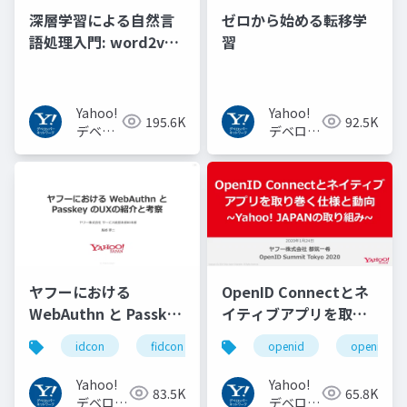
深層学習による自然言
ゼロから始める転移学
語処理入門: word2vec
習
からBERT, GPT-3まで
Yahoo!
Yahoo!
195.6K
92.5K
デベロ
デベロッ
ッパー
パーネッ
ネット
トワーク
ワーク
ヤフーにおける
OpenID Connectとネ
WebAuthn と Passkey
イティブアプリを取り
の UX の紹介と考察
巻く仕様と動向 Yahoo!
idcon
fidcon
openid
openid_to
#idcon #fidcon
JAPANの取り組み
#openid
Yahoo!
Yahoo!
83.5K
65.8K
#openid_tokyo
デベロッ
デベロッ