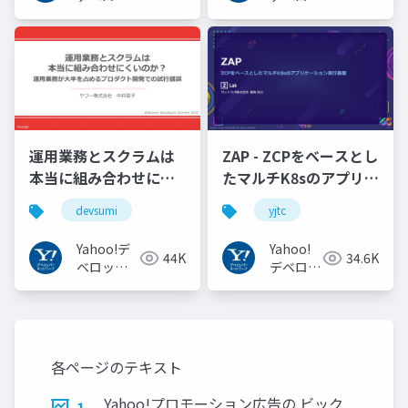
パーネッ
パーネッ
トワーク
トワーク
運用業務とスクラムは
ZAP - ZCPをベースとし
本当に組み合わせにく
たマルチK8sのアプリケ
いのか︖運用業務が大
ーション実行基盤
devsumi
yjtc
半を占めるプロダクト
#YJTC / YJTC21 B-3
開発での試行錯誤
Yahoo!デ
Yahoo!
44K
34.6K
ベロッパ
デベロッ
ーネット
パーネッ
ワーク
トワーク
各ページのテキスト
Yahoo!プロモーション広告の ビック
1.