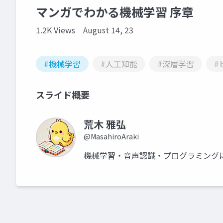
マンガでわかる機械学習 序章
1.2K Views
August 14, 23
#機械学習
#人工知能
#深層学習
#
スライド概要
荒木 雅弘
@MasahiroAraki
機械学習・音声認識・プログラミング