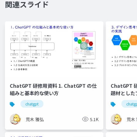
関連スライド
ChatGPT 研修用資料 1. ChatGPT の仕
ChatGPT
組みと基本的な使い⽅
題材とした
の実践
chatgpt
chatg
荒木 雅弘
5.1K
荒木