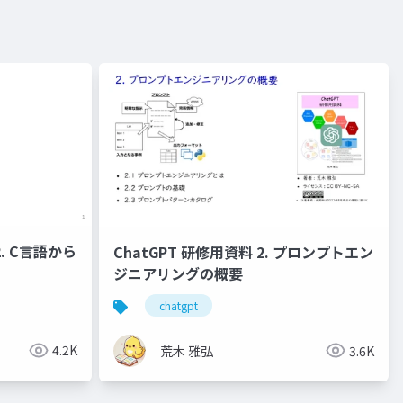
ChatGPT 研修用資料 2. プロンプトエン
ジニアリングの概要
chatgpt
4.2K
荒木 雅弘
3.6K