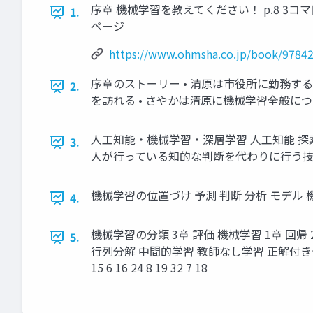
序章 機械学習を教えてください！ p.8 3コマ目
1.
ページ
https://www.ohmsha.co.jp/book/9784
序章のストーリー • 清原は市役所に勤務す
2.
を訪れる • さやかは清原に機械学習全般に
人工知能・機械学習・深層学習 人工知能 探索 機械
3.
人が行っている知的な判断を代わりに行う技術
機械学習の位置づけ 予測 判断 分析 モデル
4.
機械学習の分類 3章 評価 機械学習 1章 回
5.
行列分解 中間的学習 教師なし学習 正解付きデータ 正
15 6 16 24 8 19 32 7 18