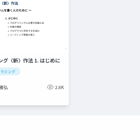
グ〈新〉作法 1. はじめに
グラミング
 雅弘
2.8K