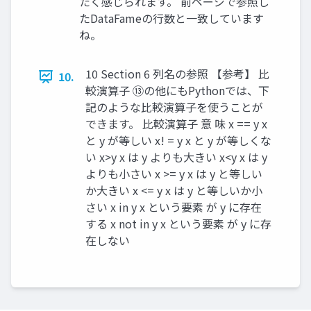
たく感じられます。 前ページで参照し
たDataFameの行数と一致しています
ね。
10 Section 6 列名の参照 【参考】 比
10.
較演算子 ⑬の他にもPythonでは、下
記のような比較演算子を使うことが
できます。 比較演算子 意 味 x == y x
と y が等しい x! = y x と y が等しくな
い x>y x は y よりも大きい x<y x は y
よりも小さい x >= y x は y と等しい
か大きい x <= y x は y と等しいか小
さい x in y x という要素 が y に存在
する x not in y x という要素 が y に存
在しない