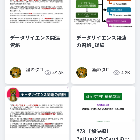
データサイエンス関連
データサイエンス関連
資格
の資格_後編
猫のタロ
猫のタロ
49.8K
4.2K
ー
ー
#73 【解決編】
PythonとPyCaretのバ